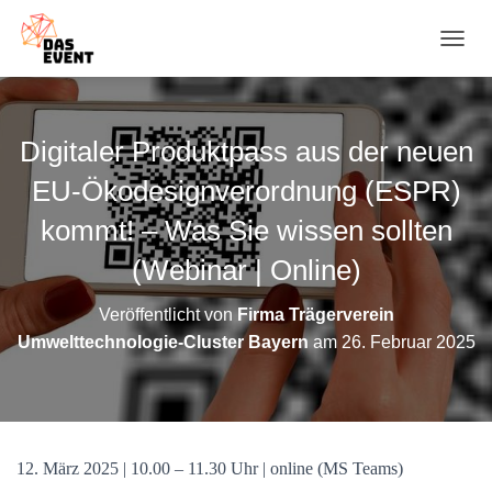
N
A
V
I
G
Digitaler Produktpass aus der neuen
A
T
EU-Ökodesignverordnung (ESPR)
I
O
kommt! – Was Sie wissen sollten
N
(Webinar | Online)
U
M
S
Veröffentlicht von
Firma Trägerverein
C
Umwelttechnologie-Cluster Bayern
am
26. Februar 2025
H
A
L
T
E
N
12. März 2025 | 10.00 – 11.30 Uhr | online (MS Teams)