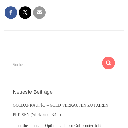
S
Suchen …
u
c
h
e
Neueste Beiträge
n
n
GOLDANKAUF$U – GOLD VERKAUFEN ZU FAIREN
a
c
PREISEN (Workshop | Köln)
h
:
Train the Trainer – Optimiere deinen Onlineunterricht –