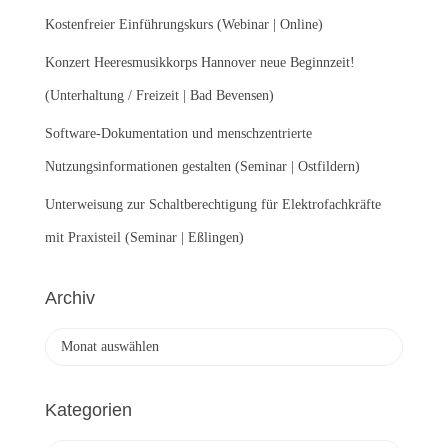
Kostenfreier Einführungskurs (Webinar | Online)
Konzert Heeresmusikkorps Hannover neue Beginnzeit!
(Unterhaltung / Freizeit | Bad Bevensen)
Software-Dokumentation und menschzentrierte
Nutzungsinformationen gestalten (Seminar | Ostfildern)
Unterweisung zur Schaltberechtigung für Elektrofachkräfte
mit Praxisteil (Seminar | Eßlingen)
Archiv
A
r
c
h
Kategorien
i
v