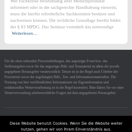
Wer Fachkreise berufsmäßig über Medizinprodukte
informiert oder in die sachgerechte Handhabung einweist,
muss die hierfür erforderliche Sachkenntnis besitzen und
nachweisen können. Die rechtliche Grundlage hierfür bildet
der § 83 MPDG. Das Seminar vermittelt das notwendige
Weiterlesen…
Für die oben stehenden Pressemitteilungen, das angezeigte Event bzw. das
Stellenangebot sowie für das angezeigte Bild- und Tonmaterial ist allein der jeweils
angegebene Herausgeber verantwortlich. Dieser ist in der Regel auch Urheber der
Pressetexte sowie der angehängten Bild-, Ton- und Informationsmaterialien. Die
Nutzung von hier veröffentlichten Informationen zur Eigeninformation und
redaktionellen Weiterverarbeitung ist in der Regel kostenfrei. Bitte klären Sie vor einer
Weiterverwendung urheberrechtliche Fragen mit dem angegebenen Herausgeber.
Diese Website benutzt Cookies. Wenn Sie die Website weiter
Datenschutzerklärung
Impressum
Kontakt
nutzen, gehen wir von Ihrem Einverständnis aus.