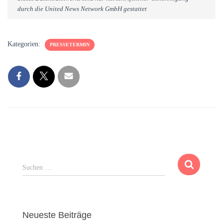
durch die United News Network GmbH gestattet
Kategorien:
PRESSETERMIN
S
Suchen …
u
c
h
e
Neueste Beiträge
n