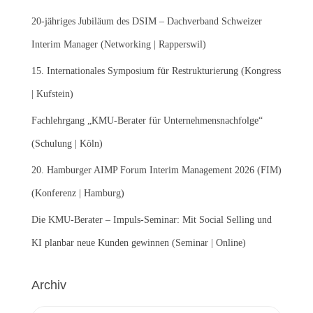
n
20-jähriges Jubiläum des DSIM – Dachverband Schweizer
a
c
Interim Manager (Networking | Rapperswil)
h
:
15. Internationales Symposium für Restrukturierung (Kongress
| Kufstein)
Fachlehrgang „KMU-Berater für Unternehmensnachfolge“
(Schulung | Köln)
20. Hamburger AIMP Forum Interim Management 2026 (FIM)
(Konferenz | Hamburg)
Die KMU-Berater – Impuls-Seminar: Mit Social Selling und
KI planbar neue Kunden gewinnen (Seminar | Online)
Archiv
A