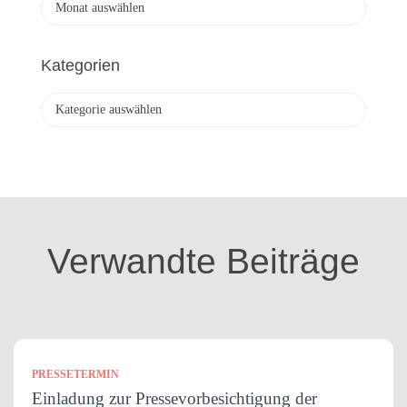
r
c
h
Kategorien
i
v
K
a
t
e
g
o
r
i
Verwandte Beiträge
e
n
PRESSETERMIN
Einladung zur Pressevorbesichtigung der