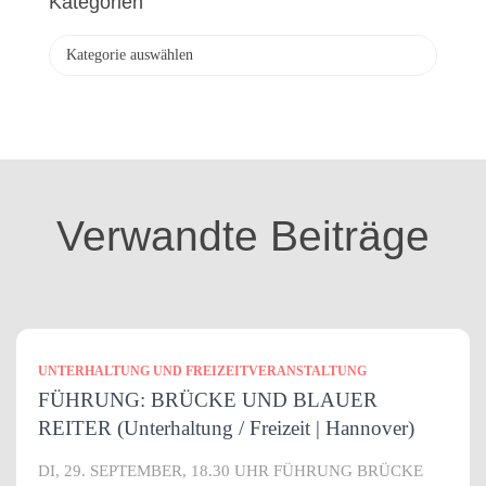
Kategorien
i
v
K
a
t
e
g
o
r
i
Verwandte Beiträge
e
n
UNTERHALTUNG UND FREIZEITVERANSTALTUNG
FÜHRUNG: BRÜCKE UND BLAUER
REITER (Unterhaltung / Freizeit | Hannover)
DI, 29. SEPTEMBER, 18.30 UHR FÜHRUNG BRÜCKE