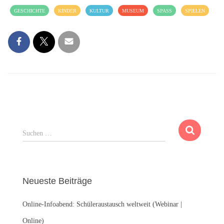
GESCHICHTE
KINDER
KULTUR
MUSEUM
SPASS
SPIELEN
S
Suchen …
u
c
h
e
Neueste Beiträge
n
n
Online-Infoabend: Schüleraustausch weltweit (Webinar |
a
c
Online)