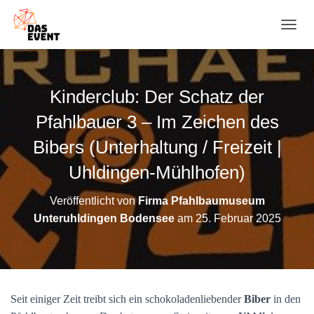
N
A
V
I
G
Kinderclub: Der Schatz der
A
T
Pfahlbauer 3 – Im Zeichen des
I
O
Bibers (Unterhaltung / Freizeit |
N
Uhldingen-Mühlhofen)
U
M
S
Veröffentlicht von
Firma Pfahlbaumuseum
C
Unteruhldingen Bodensee
am
25. Februar 2025
H
A
L
T
E
N
Seit einiger Zeit treibt sich ein schokoladenliebender
Biber
in den