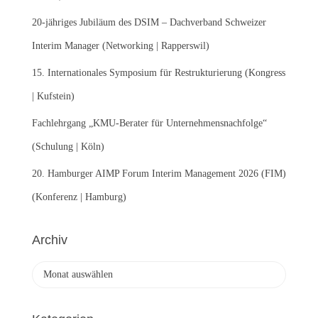
h
:
20-jähriges Jubiläum des DSIM – Dachverband Schweizer
Interim Manager (Networking | Rapperswil)
15. Internationales Symposium für Restrukturierung (Kongress
| Kufstein)
Fachlehrgang „KMU-Berater für Unternehmensnachfolge“
(Schulung | Köln)
20. Hamburger AIMP Forum Interim Management 2026 (FIM)
(Konferenz | Hamburg)
Archiv
A
r
c
h