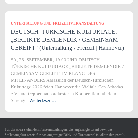
UNTERHALTUNG UND FREIZEITVERANSTALTUNG
DEUTSCH–TÜRKISCHE KULTURTAGE:
„BIRLIKTE DEMLENDIK / GEMEINSAM
GEREIFT“ (Unterhaltung / Freizeit | Hannover)
SA, 26. SEPTEMBER, 19.00 UHR DEUTSCH–
TÜRKISCHE KULTURTAGE „BIRLIKTE DEMLENDIK /
GEMEINSAM GEREIFT“ IM KLANG DES
MITEINANDERS Anlässlich der Deutsch-Türkischen
Kulturtage 2026 feiert Hannover die Vielfalt. Can Arkadaş
e.V. und treppenhausorchester in Kooperation mit dem
Sprengel
Weiterlesen…
Für die oben stehenden Pressemitteilungen, das angezeigte Event bzw. das
Stellenangebot sowie für das angezeigte Bild- und Tonmaterial ist allein der jeweils