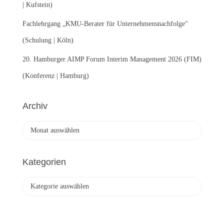
| Kufstein)
Fachlehrgang „KMU-Berater für Unternehmensnachfolge“
(Schulung | Köln)
20. Hamburger AIMP Forum Interim Management 2026 (FIM)
(Konferenz | Hamburg)
Archiv
A
r
c
h
Kategorien
i
v
K
a
t
e