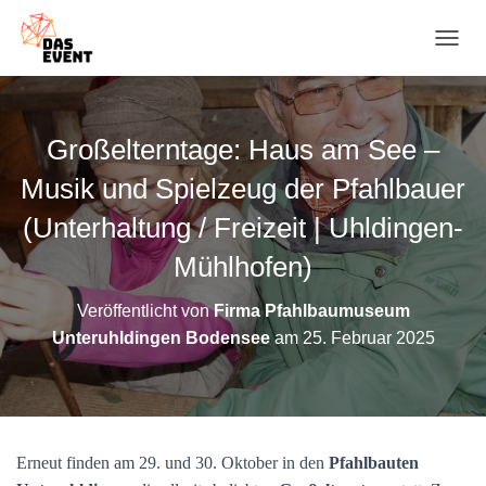
N
A
V
I
G
Großelterntage: Haus am See –
A
T
Musik und Spielzeug der Pfahlbauer
I
O
(Unterhaltung / Freizeit | Uhldingen-
N
Mühlhofen)
U
M
S
Veröffentlicht von
Firma Pfahlbaumuseum
C
Unteruhldingen Bodensee
am
25. Februar 2025
H
A
L
T
E
N
Erneut finden am 29. und 30. Oktober in den
Pfahlbauten