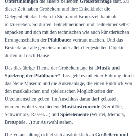
Unteruhldingen
die allseits beliebten
Großelterntage
statt. Zu
dieser Zeit haben Großeltern und ihre Enkelkinder die
Gelegenheit, das Leben in Stein- und Bronzezeit hautnah
mitzuerleben. So dürfen Teilnehmerinnen und Teilnehmer selbst
anpacken und sich mit den technischen wie auch künstlerischen
Errungenschaften der
Pfahlbauer
vertraut machen. Und das
Beste daran: alle gemeinsam oder allein hergestellten Objekte
dürfen mit nach Hause!
Das diesjährige Thema der Großelterntage ist
„Musik und
Spielzeug der Pfahlbauer“
. Los geht es mit einer Führung durch
das Neue Museum und die Außenanlage, die einen Eindruck von
den musikalischen und spielerischen Möglichkeiten der
Urzeitmenschen geben. Im Anschluss daran darf gebastelt
werden, wobei verschiedene
Musikinstrumente
(Kerbflöte,
Schwirrholz, Rassel…) und
Spielelemente
(Würfel, Memory,
Brettspiele…) zur Auswahl stehen.
Die Veranstaltung richtet sich ausdrücklich an
Großeltern und