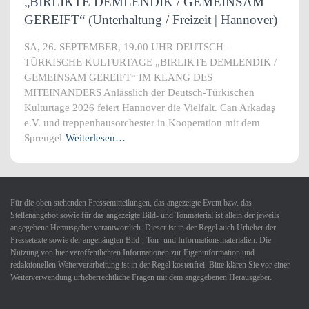
„BIRLIKTE DEMLENDIK / GEMEINSAM
GEREIFT“ (Unterhaltung / Freizeit | Hannover)
SA, 26. SEPTEMBER, 19.00 UHR DEUTSCH–
TÜRKISCHE KULTURTAGE „BIRLIKTE DEMLENDIK /
GEMEINSAM GEREIFT“ IM KLANG DES
MITEINANDERS Anlässlich der Deutsch-Türkischen
Kulturtage 2026 feiert Hannover die Vielfalt. Can Arkadaş
e.V. und treppenhausorchester in Kooperation mit dem
Sprengel
Weiterlesen…
Für die oben stehenden Pressemitteilungen, das angezeigte Event bzw. das
Stellenangebot sowie für das angezeigte Bild- und Tonmaterial ist allein der jeweils
angegebene Herausgeber verantwortlich. Dieser ist in der Regel auch Urheber der
Pressetexte sowie der angehängten Bild-, Ton- und Informationsmaterialien. Die
Nutzung von hier veröffentlichten Informationen zur Eigeninformation und
redaktionellen Weiterverarbeitung ist in der Regel kostenfrei. Bitte klären Sie vor einer
Weiterverwendung urheberrechtliche Fragen mit dem angegebenen Herausgeber.