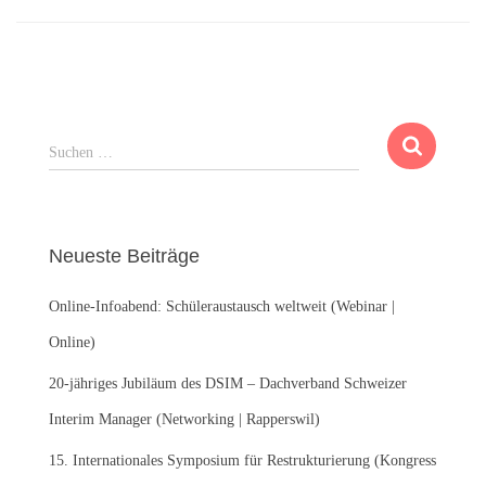
S
Suchen …
u
c
h
e
Neueste Beiträge
n
n
Online-Infoabend: Schüleraustausch weltweit (Webinar |
a
c
Online)
h
:
20-jähriges Jubiläum des DSIM – Dachverband Schweizer
Interim Manager (Networking | Rapperswil)
15. Internationales Symposium für Restrukturierung (Kongress