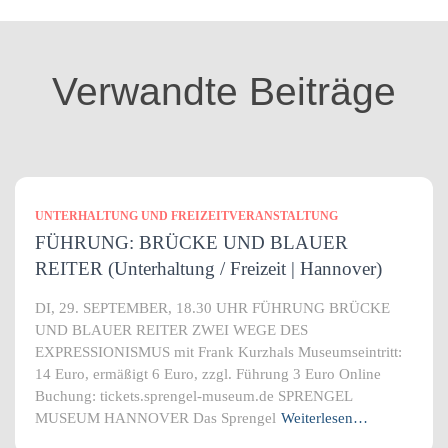
g
o
r
i
Verwandte Beiträge
e
n
UNTERHALTUNG UND FREIZEITVERANSTALTUNG
FÜHRUNG: BRÜCKE UND BLAUER
REITER (Unterhaltung / Freizeit | Hannover)
DI, 29. SEPTEMBER, 18.30 UHR FÜHRUNG BRÜCKE
UND BLAUER REITER ZWEI WEGE DES
EXPRESSIONISMUS mit Frank Kurzhals Museumseintritt:
14 Euro, ermäßigt 6 Euro, zzgl. Führung 3 Euro Online
Buchung: tickets.sprengel-museum.de SPRENGEL
MUSEUM HANNOVER Das Sprengel
Weiterlesen…