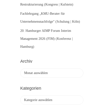
Restrukturierung (Kongress | Kufstein)
Fachlehrgang „KMU-Berater für
Unternehmensnachfolge“ (Schulung | Köln)
20. Hamburger AIMP Forum Interim
Management 2026 (FIM) (Konferenz |
Hamburg)
Archiv
A
r
c
h
Kategorien
i
v
K
a