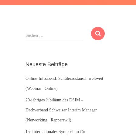
S
Suchen …
u
c
h
e
Neueste Beiträge
n
n
Online-Infoabend: Schüleraustausch weltweit
a
c
(Webinar | Online)
h
:
20-jähriges Jubiläum des DSIM –
Dachverband Schweizer Interim Manager
(Networking | Rapperswil)
15. Internationales Symposium für