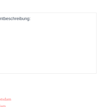
ntbeschreibung:
otsdam
dam