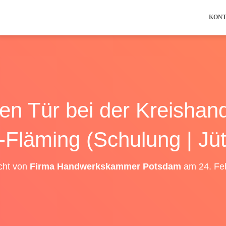
KON
nen Tür bei der Kreishan
-Fläming (Schulung | Jü
icht von
Firma Handwerkskammer Potsdam
am
24. Fe