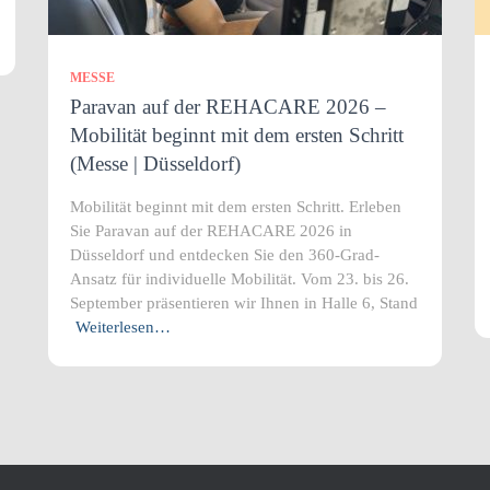
MESSE
Paravan auf der REHACARE 2026 –
Mobilität beginnt mit dem ersten Schritt
(Messe | Düsseldorf)
Mobilität beginnt mit dem ersten Schritt. Erleben
Sie Paravan auf der REHACARE 2026 in
Düsseldorf und entdecken Sie den 360-Grad-
Ansatz für individuelle Mobilität. Vom 23. bis 26.
September präsentieren wir Ihnen in Halle 6, Stand
Weiterlesen…