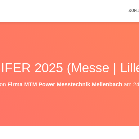
KON
IFER 2025 (Messe | Lill
 von
Firma MTM Power Messtechnik Mellenbach
am
24