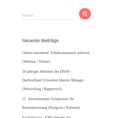
S
Suchen …
u
c
h
e
Neueste Beiträge
n
n
Online-Infoabend: Schüleraustausch weltweit
a
c
(Webinar | Online)
h
:
20-jähriges Jubiläum des DSIM –
Dachverband Schweizer Interim Manager
(Networking | Rapperswil)
15. Internationales Symposium für
Restrukturierung (Kongress | Kufstein)
Fachlehrgang „KMU-Berater für