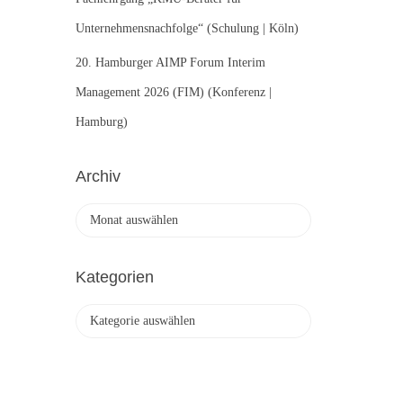
Unternehmensnachfolge“ (Schulung | Köln)
20. Hamburger AIMP Forum Interim
Management 2026 (FIM) (Konferenz |
Hamburg)
Archiv
A
r
c
h
Kategorien
i
v
K
a
t
e
g