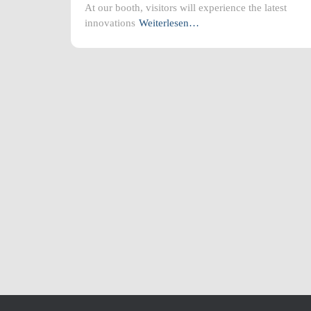
At our booth, visitors will experience the latest
innovations
Weiterlesen…