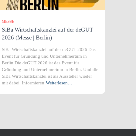
MESSE
SiBa Wirtschaftskanzlei auf der deGUT
2026 (Messe | Berlin)
SiBa Wirtschaftskanzlei auf der deGUT 2026 Das
Event für Gründung und Unternehmertum in
Berlin Die deGUT 2026 ist das Event für
Gründung und Unternehmertum in Berlin. Und die
SiBa Wirtschaftskanzlei ist als Aussteller wieder
mit dabei. Informieren
Weiterlesen…