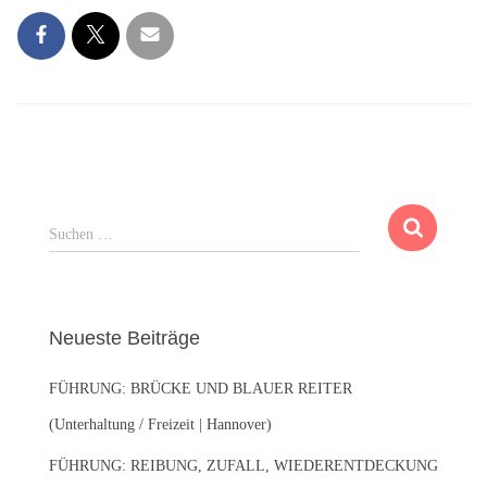
S
Suchen …
u
c
h
e
Neueste Beiträge
n
n
FÜHRUNG: BRÜCKE UND BLAUER REITER
a
c
(Unterhaltung / Freizeit | Hannover)
h
:
FÜHRUNG: REIBUNG, ZUFALL, WIEDERENTDECKUNG