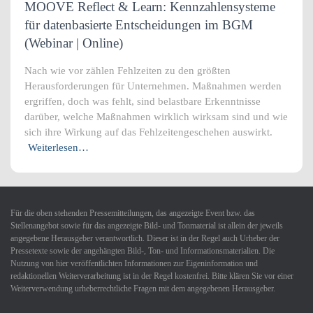
MOOVE Reflect & Learn: Kennzahlensysteme
für datenbasierte Entscheidungen im BGM
(Webinar | Online)
Nach wie vor zählen Fehlzeiten zu den größten
Herausforderungen für Unternehmen. Maßnahmen werden
ergriffen, doch was fehlt, sind belastbare Erkenntnisse
darüber, welche Maßnahmen wirklich wirksam sind und wie
sich ihre Wirkung auf das Fehlzeitengeschehen auswirkt.
Weiterlesen…
Für die oben stehenden Pressemitteilungen, das angezeigte Event bzw. das
Stellenangebot sowie für das angezeigte Bild- und Tonmaterial ist allein der jeweils
angegebene Herausgeber verantwortlich. Dieser ist in der Regel auch Urheber der
Pressetexte sowie der angehängten Bild-, Ton- und Informationsmaterialien. Die
Nutzung von hier veröffentlichten Informationen zur Eigeninformation und
redaktionellen Weiterverarbeitung ist in der Regel kostenfrei. Bitte klären Sie vor einer
Weiterverwendung urheberrechtliche Fragen mit dem angegebenen Herausgeber.