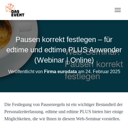
N
A
V
I
G
Pausen korrekt festlegen – für
A
T
edtime und edtime PLUS Anwender
I
O
(Webinar | Online)
N
U
Veröffentlicht von
Firma eurodata
am
24. Februar 2025
M
S
C
H
A
L
Die Festlegung von Pausenregeln ist ein wichtiger Bestandteil der
T
Personalzeiterfassung. edtime und edtime PLUS bieten hier einige
E
N
Möglichkeiten, die wir Ihnen in diesem Web-Seminar vorstellen.