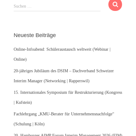
S
Suchen …
u
c
h
e
Neueste Beiträge
n
n
Online-Infoabend: Schüleraustausch weltweit (Webinar |
a
c
Online)
h
:
20-jähriges Jubiläum des DSIM – Dachverband Schweizer
Interim Manager (Networking | Rapperswil)
15. Internationales Symposium für Restrukturierung (Kongress
| Kufstein)
Fachlehrgang „KMU-Berater für Unternehmensnachfolge“
(Schulung | Köln)
20. Hamburger AIMP Forum Interim Management 2026 (FIM)