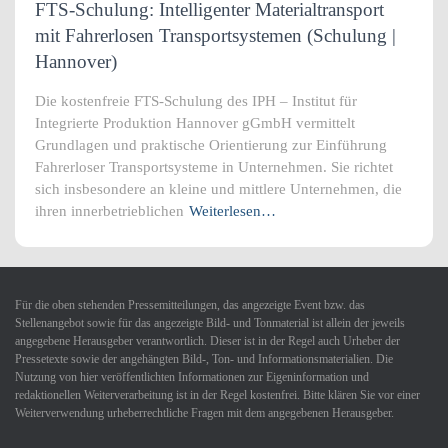
FTS-Schulung: Intelligenter Materialtransport
mit Fahrerlosen Transportsystemen (Schulung |
Hannover)
Die kostenfreie FTS-Schulung des IPH – Institut für
Integrierte Produktion Hannover gGmbH vermittelt
Grundlagen und praktische Orientierung zur Einführung
Fahrerloser Transportsysteme in Unternehmen. Sie richtet
sich insbesondere an kleine und mittlere Unternehmen, die
ihren innerbetrieblichen
Weiterlesen…
Für die oben stehenden Pressemitteilungen, das angezeigte Event bzw. das
Stellenangebot sowie für das angezeigte Bild- und Tonmaterial ist allein der jeweils
angegebene Herausgeber verantwortlich. Dieser ist in der Regel auch Urheber der
Pressetexte sowie der angehängten Bild-, Ton- und Informationsmaterialien. Die
Nutzung von hier veröffentlichten Informationen zur Eigeninformation und
redaktionellen Weiterverarbeitung ist in der Regel kostenfrei. Bitte klären Sie vor einer
Weiterverwendung urheberrechtliche Fragen mit dem angegebenen Herausgeber.