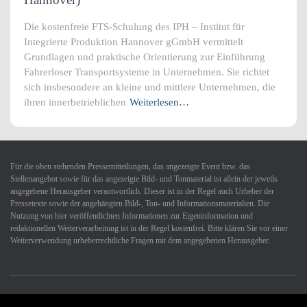
Die kostenfreie FTS-Schulung des IPH – Institut für
Integrierte Produktion Hannover gGmbH vermittelt
Grundlagen und praktische Orientierung zur Einführung
Fahrerloser Transportsysteme in Unternehmen. Sie richtet
sich insbesondere an kleine und mittlere Unternehmen, die
ihren innerbetrieblichen
Weiterlesen…
Für die oben stehenden Pressemitteilungen, das angezeigte Event bzw. das
Stellenangebot sowie für das angezeigte Bild- und Tonmaterial ist allein der jeweils
angegebene Herausgeber verantwortlich. Dieser ist in der Regel auch Urheber der
Pressetexte sowie der angehängten Bild-, Ton- und Informationsmaterialien. Die
Nutzung von hier veröffentlichten Informationen zur Eigeninformation und
redaktionellen Weiterverarbeitung ist in der Regel kostenfrei. Bitte klären Sie vor einer
Weiterverwendung urheberrechtliche Fragen mit dem angegebenen Herausgeber.