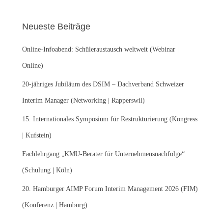
h
e
Neueste Beiträge
n
n
Online-Infoabend: Schüleraustausch weltweit (Webinar |
a
c
Online)
h
:
20-jähriges Jubiläum des DSIM – Dachverband Schweizer
Interim Manager (Networking | Rapperswil)
15. Internationales Symposium für Restrukturierung (Kongress
| Kufstein)
Fachlehrgang „KMU-Berater für Unternehmensnachfolge“
(Schulung | Köln)
20. Hamburger AIMP Forum Interim Management 2026 (FIM)
(Konferenz | Hamburg)