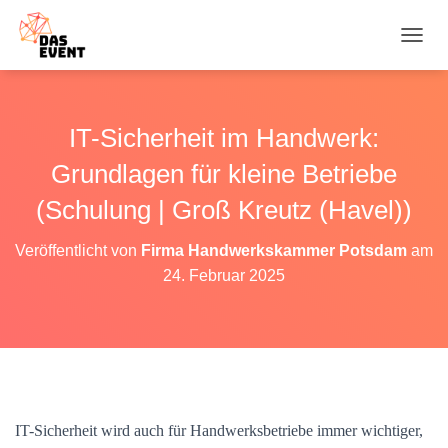
N
A
V
I
G
IT-Sicherheit im Handwerk:
A
T
Grundlagen für kleine Betriebe
I
O
(Schulung | Groß Kreutz (Havel))
N
U
Veröffentlicht von
Firma Handwerkskammer Potsdam
am
M
24. Februar 2025
S
C
H
A
L
T
E
N
IT-Sicherheit wird auch für Handwerksbetriebe immer wichtiger,