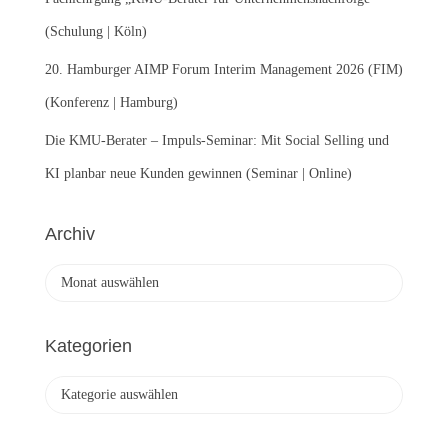
(Schulung | Köln)
20. Hamburger AIMP Forum Interim Management 2026 (FIM)
(Konferenz | Hamburg)
Die KMU-Berater – Impuls-Seminar: Mit Social Selling und
KI planbar neue Kunden gewinnen (Seminar | Online)
Archiv
A
r
c
h
Kategorien
i
v
K
a
t