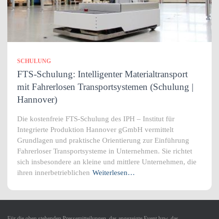
SCHULUNG
FTS-Schulung: Intelligenter Materialtransport
mit Fahrerlosen Transportsystemen (Schulung |
Hannover)
Die kostenfreie FTS-Schulung des IPH – Institut für
Integrierte Produktion Hannover gGmbH vermittelt
Grundlagen und praktische Orientierung zur Einführung
Fahrerloser Transportsysteme in Unternehmen. Sie richtet
sich insbesondere an kleine und mittlere Unternehmen, die
ihren innerbetrieblichen
Weiterlesen…
Für die oben stehenden Pressemitteilungen, das angezeigte Event bzw. das