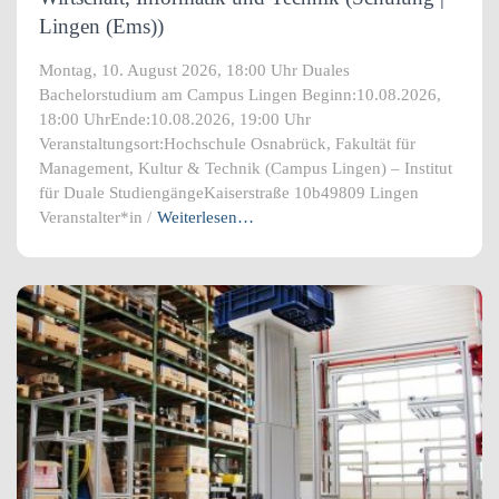
Lingen (Ems))
Montag, 10. August 2026, 18:00 Uhr Duales
Bachelorstudium am Campus Lingen Beginn:10.08.2026,
18:00 UhrEnde:10.08.2026, 19:00 Uhr
Veranstaltungsort:Hochschule Osnabrück, Fakultät für
Management, Kultur & Technik (Campus Lingen) – Institut
für Duale StudiengängeKaiserstraße 10b49809 Lingen
Veranstalter*in /
Weiterlesen…