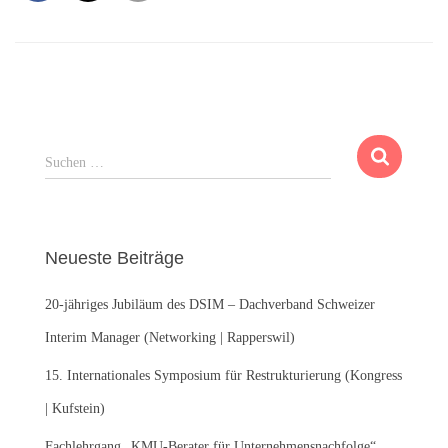
S
Suchen …
u
c
h
e
Neueste Beiträge
n
n
20-jähriges Jubiläum des DSIM – Dachverband Schweizer
a
c
Interim Manager (Networking | Rapperswil)
h
:
15. Internationales Symposium für Restrukturierung (Kongress
| Kufstein)
Fachlehrgang „KMU-Berater für Unternehmensnachfolge“