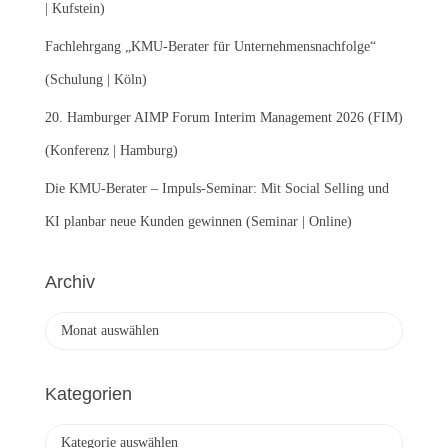
| Kufstein)
Fachlehrgang „KMU-Berater für Unternehmensnachfolge“
(Schulung | Köln)
20. Hamburger AIMP Forum Interim Management 2026 (FIM)
(Konferenz | Hamburg)
Die KMU-Berater – Impuls-Seminar: Mit Social Selling und
KI planbar neue Kunden gewinnen (Seminar | Online)
Archiv
A
r
c
h
Kategorien
i
v
K