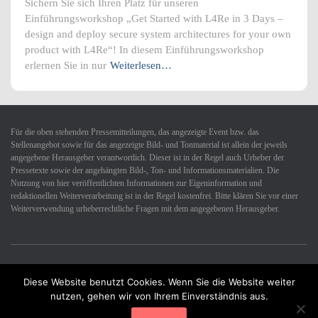
Sichern Sie sich Ihren Platz für unseren
Einführungsworkshop „Get Started with L4Re in 3 Days –
design and deploy secure system architectures for your own
product with L4Re“! In diesem Einführungsworkshop
erlernen Sie in nur
Weiterlesen…
Für die oben stehenden Pressemitteilungen, das angezeigte Event bzw. das
Stellenangebot sowie für das angezeigte Bild- und Tonmaterial ist allein der jeweils
angegebene Herausgeber verantwortlich. Dieser ist in der Regel auch Urheber der
Pressetexte sowie der angehängten Bild-, Ton- und Informationsmaterialien. Die
Nutzung von hier veröffentlichten Informationen zur Eigeninformation und
redaktionellen Weiterverarbeitung ist in der Regel kostenfrei. Bitte klären Sie vor einer
Weiterverwendung urheberrechtliche Fragen mit dem angegebenen Herausgeber.
Diese Website benutzt Cookies. Wenn Sie die Website weiter
Datenschutzerklärung
Impressum
Kontakt
nutzen, gehen wir von Ihrem Einverständnis aus.