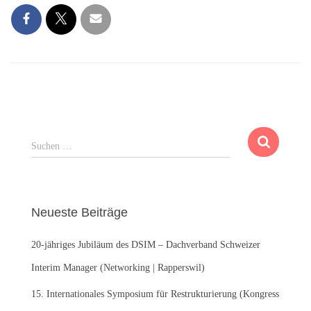
S
Suchen …
u
c
h
e
Neueste Beiträge
n
n
20-jähriges Jubiläum des DSIM – Dachverband Schweizer
a
c
Interim Manager (Networking | Rapperswil)
h
:
15. Internationales Symposium für Restrukturierung (Kongress