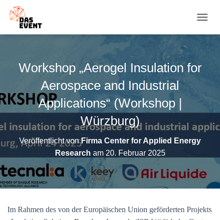
N
A
V
I
G
Workshop „Aerogel Insulation for
A
T
Aerospace and Industrial
I
O
Applications“ (Workshop |
N
Würzburg)
U
M
S
Veröffentlicht von
Firma Center for Applied Energy
C
Research
am
20. Februar 2025
H
A
L
T
E
N
Im Rahmen des von der Europäischen Union geförderten Projekts