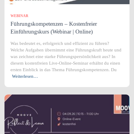
WEBINAR
Führungskompetenzen – Kostenfreier
Einführungskurs (Webinar | Online)
Was bedeutet es, erfolgreich und effizient zu führen?
Welche Aufgaben übernimmt eine Führungskraft heute und
was zeichnet eine starke Führungspersönlichkeit aus? In
diesem kostenfreien Live-Online-Seminar erhältst du einen
ersten Einblick in das Thema Führungskompetenzen. Du
Weiterlesen…