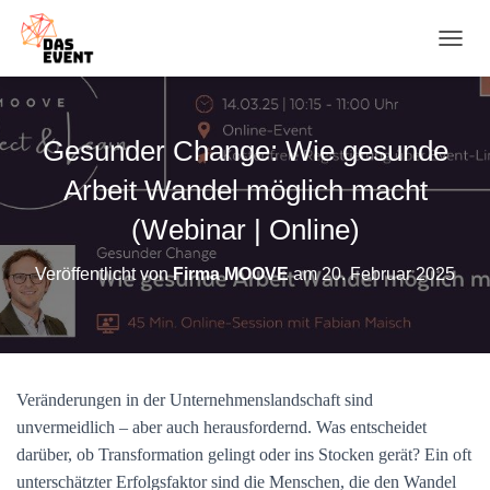
N
A
V
I
G
Gesunder Change: Wie gesunde
A
T
Arbeit Wandel möglich macht
I
O
(Webinar | Online)
N
U
Veröffentlicht von
Firma MOOVE
am
20. Februar 2025
M
S
C
H
A
L
Veränderungen in der Unternehmenslandschaft sind
T
unvermeidlich – aber auch herausfordernd. Was entscheidet
E
N
darüber, ob Transformation gelingt oder ins Stocken gerät? Ein oft
unterschätzter Erfolgsfaktor sind die Menschen, die den Wandel