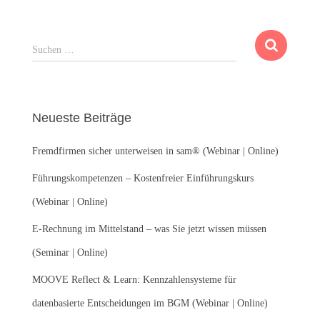
S
Suchen …
u
c
h
e
Neueste Beiträge
n
n
Fremdfirmen sicher unterweisen in sam® (Webinar | Online)
a
c
Führungskompetenzen – Kostenfreier Einführungskurs
h
:
(Webinar | Online)
E-Rechnung im Mittelstand – was Sie jetzt wissen müssen
(Seminar | Online)
MOOVE Reflect & Learn: Kennzahlensysteme für
datenbasierte Entscheidungen im BGM (Webinar | Online)