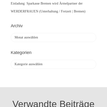
Einladung: Sparkasse Bremen wird Ärmelpartner der
WERDERFRAUEN (Unterhaltung / Freizeit | Bremen)
Archiv
A
r
c
h
Kategorien
i
v
K
a
t
e
g
o
r
i
Verwandte Beiträge
e