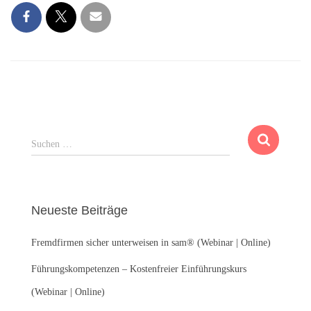
S
Suchen …
u
c
h
e
Neueste Beiträge
n
n
Fremdfirmen sicher unterweisen in sam® (Webinar | Online)
a
c
Führungskompetenzen – Kostenfreier Einführungskurs
h
:
(Webinar | Online)