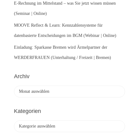
E-Rechnung im Mittelstand – was Sie jetzt wissen müssen
(Seminar | Online)
MOOVE Reflect & Learn: Kennzahlensysteme für
datenbasierte Entscheidungen im BGM (Webinar | Online)
Einladung: Sparkasse Bremen wird Ärmelpartner der
WERDERFRAUEN (Unterhaltung / Freizeit | Bremen)
Archiv
A
r
c
h
Kategorien
i
v
K
a
t