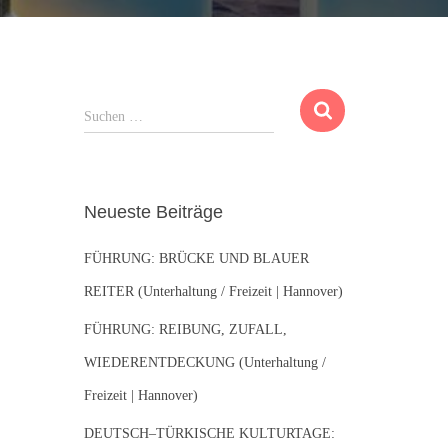
S
Suchen …
u
c
h
e
Neueste Beiträge
n
n
FÜHRUNG: BRÜCKE UND BLAUER
a
c
REITER (Unterhaltung / Freizeit | Hannover)
h
:
FÜHRUNG: REIBUNG, ZUFALL,
WIEDERENTDECKUNG (Unterhaltung /
Freizeit | Hannover)
DEUTSCH–TÜRKISCHE KULTURTAGE: