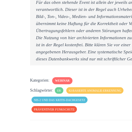
Für das oben stehende Event ist allein der jeweils
verantwortlich. Dieser ist in der Regel auch Urheb
Bild-, Ton-, Video-, Medien- und Informationsmate
übernimmt keine Haftung für die Korrektheit oder Vo
Übertragungsfehlern oder anderen Störungen haftet 
Die Nutzung von hier archivierten Informationen zu
ist in der Regel kostenfrei. Bitte klären Sie vor e
angegebenen Herausgeber. Eine systematische Spei
dieses Datenbankwerks sind nur mit schriftlicher
Kategorien:
WEBINAR
Schlagwörter:
ER
KI-BASIERTE ANOMALIE-ERKENNUNG
NIS-2 UND DAS KRITIS-DACHGESETZ
PRÄVENTIVER FUNKSCHUTZ