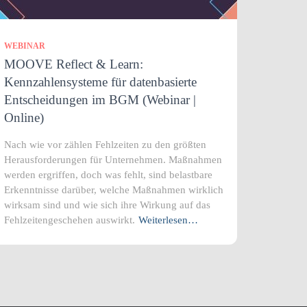
WEBINAR
MOOVE Reflect & Learn:
Kennzahlensysteme für datenbasierte
Entscheidungen im BGM (Webinar |
Online)
Nach wie vor zählen Fehlzeiten zu den größten
Herausforderungen für Unternehmen. Maßnahmen
werden ergriffen, doch was fehlt, sind belastbare
Erkenntnisse darüber, welche Maßnahmen wirklich
wirksam sind und wie sich ihre Wirkung auf das
Fehlzeitengeschehen auswirkt.
Weiterlesen…