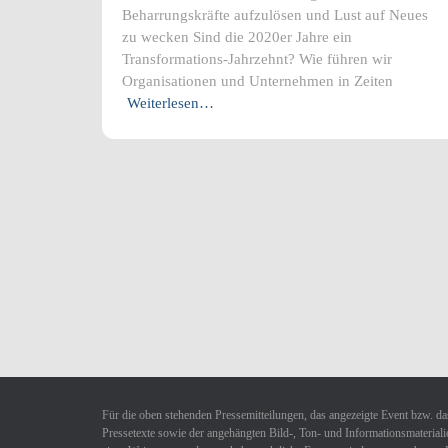
Beharrungskräfte aufzulösen und Lust auf Neues
zu wecken Sind die 2020er Jahre ein
Transformations-Jahrzehnt? Wie führen wir
Organisationen und Unternehmen in Zeiten
Weiterlesen…
Für die oben stehenden Pressemitteilungen, das angezeigte Event bzw. das
Pressetexte sowie der angehängten Bild-, Ton- und Informationsmaterialie