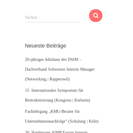
S
Suchen …
u
c
h
e
Neueste Beiträge
n
n
20-jähriges Jubiläum des DSIM –
a
c
Dachverband Schweizer Interim Manager
h
(Networking | Rapperswil)
:
15. Internationales Symposium für
Restrukturierung (Kongress | Kufstein)
Fachlehrgang „KMU-Berater für
Unternehmensnachfolge“ (Schulung | Köln)
20. Hamburger AIMP Forum Interim