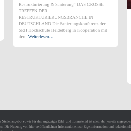
Restrukturierung & Sanierung“ DAS GROSSE
TREFFEN DER
RESTRUKTURIERUNGSBRANCHE IN
DEUTSCHLAND Die Sanierungskonferenz der
SRH Hochschule Heidelberg in Kooperation mit
dem
Weiterlesen…
 Stellenangebot sowie für das angezeigte Bild- und Tonmaterial ist allein der jeweils angegebe
n. Die Nutzung von hier veröffentlichten Informationen zur Eigeninformation und redaktionellen 