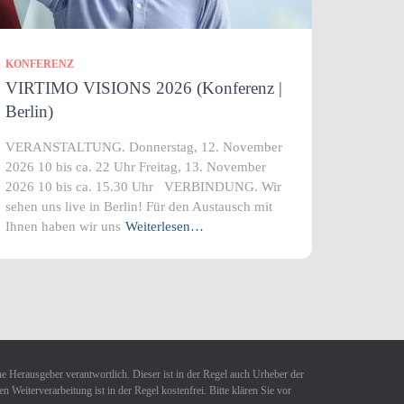
KONFERENZ
VIRTIMO VISIONS 2026 (Konferenz |
Berlin)
VERANSTALTUNG. Donnerstag, 12. November
2026 10 bis ca. 22 Uhr Freitag, 13. November
2026 10 bis ca. 15.30 Uhr VERBINDUNG. Wir
sehen uns live in Berlin! Für den Austausch mit
Ihnen haben wir uns
Weiterlesen…
ne Herausgeber verantwortlich. Dieser ist in der Regel auch Urheber der
Weiterverarbeitung ist in der Regel kostenfrei. Bitte klären Sie vor