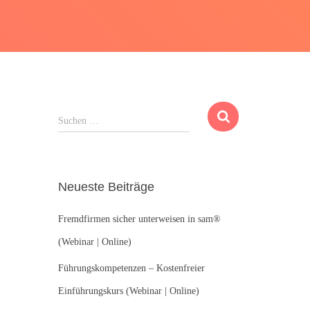
S
Suchen …
u
c
h
e
Neueste Beiträge
n
n
Fremdfirmen sicher unterweisen in sam®
a
c
(Webinar | Online)
h
:
Führungskompetenzen – Kostenfreier
Einführungskurs (Webinar | Online)