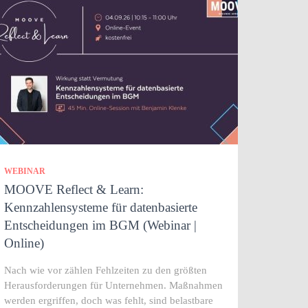
WEBINAR
MOOVE Reflect & Learn:
Kennzahlensysteme für datenbasierte
Entscheidungen im BGM (Webinar |
Online)
Nach wie vor zählen Fehlzeiten zu den größten
Herausforderungen für Unternehmen. Maßnahmen
werden ergriffen, doch was fehlt, sind belastbare