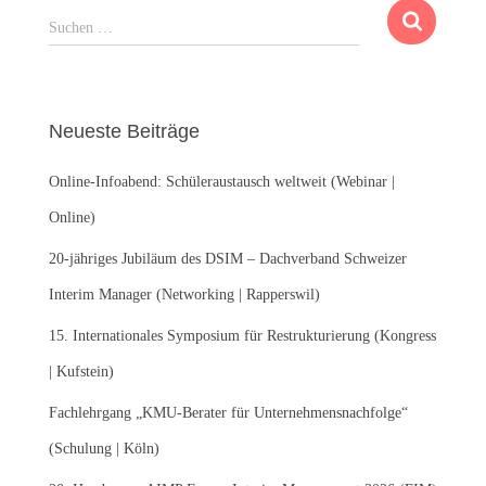
S
Suchen …
u
c
h
e
Neueste Beiträge
n
n
Online-Infoabend: Schüleraustausch weltweit (Webinar |
a
c
Online)
h
:
20-jähriges Jubiläum des DSIM – Dachverband Schweizer
Interim Manager (Networking | Rapperswil)
15. Internationales Symposium für Restrukturierung (Kongress
| Kufstein)
Fachlehrgang „KMU-Berater für Unternehmensnachfolge“
(Schulung | Köln)