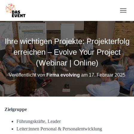
N
A
V
I
G
Ihre wichtigen Projekte: Projekterfolg
A
T
erreichen – Evolve Your Project
I
O
(Webinar | Online)
N
U
Veröffentlicht von
Firma evolving
am
17. Februar 2025
M
S
C
H
A
L
Zielgruppe
T
E
Führungskräfte, Leader
N
Leiter:innen Personal & Personalentwicklung