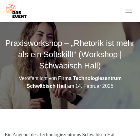
N
A
V
I
G
Praxisworkshop – „Rhetorik ist mehr
A
T
als ein Softskill!“ (Workshop |
I
O
Schwäbisch Hall)
N
U
Veröffentlicht von
Firma Technologiezentrum
M
Schwäbisch Hall
am
14. Februar 2025
S
C
H
A
L
T
E
N
Ein Angebot des Technologiezentrums Schwäbisch Hall