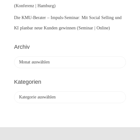
(Konferenz | Hamburg)
Die KMU-Berater – Impuls-Seminar: Mit Social Selling und
KI planbar neue Kunden gewinnen (Seminar | Online)
Archiv
A
r
c
h
Kategorien
i
v
K
a
t
e
g
o
r