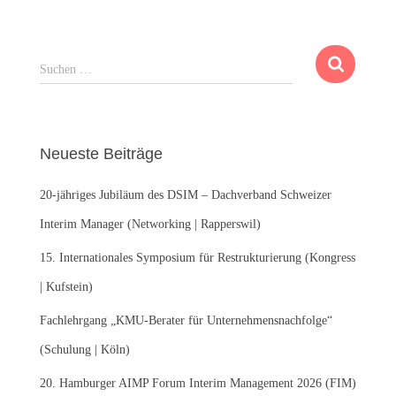
S
Suchen …
u
c
h
e
Neueste Beiträge
n
n
20-jähriges Jubiläum des DSIM – Dachverband Schweizer
a
c
Interim Manager (Networking | Rapperswil)
h
:
15. Internationales Symposium für Restrukturierung (Kongress
| Kufstein)
Fachlehrgang „KMU-Berater für Unternehmensnachfolge“
(Schulung | Köln)
20. Hamburger AIMP Forum Interim Management 2026 (FIM)