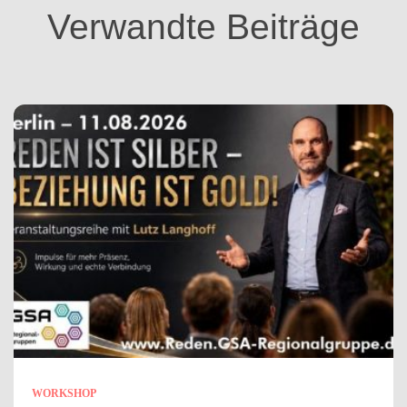
i
Verwandte Beiträge
e
n
WORKSHOP