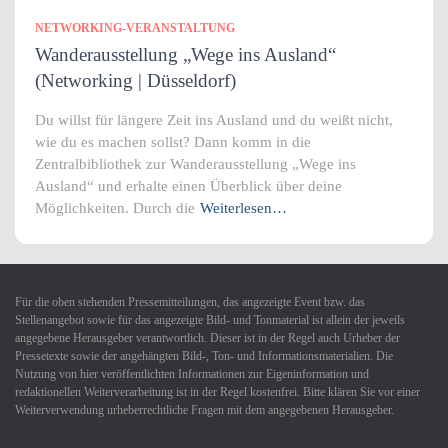
NETWORKING-VERANSTALTUNG
Wanderausstellung „Wege ins Ausland“
(Networking | Düsseldorf)
Du willst für längere Zeit ins Ausland und du weißt nicht,
wie du es machen sollst? Dann komm in die
Zentralbibliothek zur Wanderausstellung „Wege ins
Ausland“ und erhalte einen Überblick über deine
Möglichkeiten. Durch die
Weiterlesen…
Für die oben stehenden Pressemitteilungen, das angezeigte Event bzw. das
Stellenangebot sowie für das angezeigte Bild- und Tonmaterial ist allein der jeweils
angegebene Herausgeber verantwortlich. Dieser ist in der Regel auch Urheber der
Pressetexte sowie der angehängten Bild-, Ton- und Informationsmaterialien. Die
Nutzung von hier veröffentlichten Informationen zur Eigeninformation und
redaktionellen Weiterverarbeitung ist in der Regel kostenfrei. Bitte klären Sie vor einer
Weiterverwendung urheberrechtliche Fragen mit dem angegebenen Herausgeber.