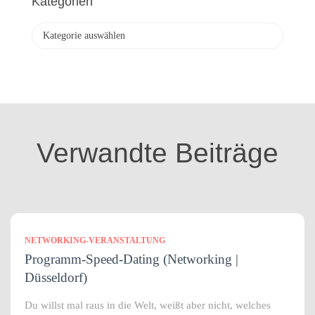
Kategorien
i
v
K
a
t
e
g
o
r
i
Verwandte Beiträge
e
n
NETWORKING-VERANSTALTUNG
Programm-Speed-Dating (Networking |
Düsseldorf)
Du willst mal raus in die Welt, weißt aber nicht, welches