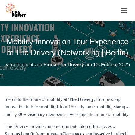
N
A
V
I
G
Mobility Innovation Tour Experience
A
T
at The Drivery (Networking | Berlin)
I
O
Veröffentlicht von
Firma The Drivery
am
13. Februar 2025
N
U
M
S
C
H
Step into the future of mobility at
The Drivery
, Europe’s top
A
innovation hub for mobility! Join 150+ dynamic mobility startups
L
T
and 1,000+ visionary members as we shape the future of mobility.
E
N
The Drivery provides an environment tailored for success:
Startups benefit from private office spaces, cutting-edge hardtech