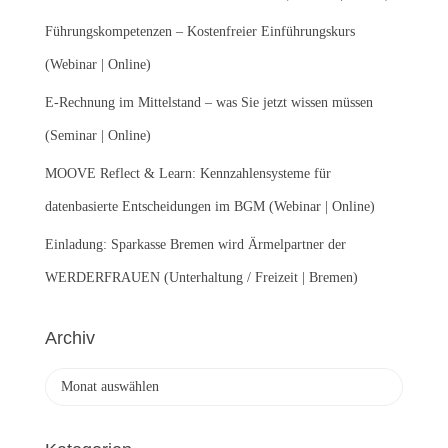
c
Führungskompetenzen – Kostenfreier Einführungskurs
h
:
(Webinar | Online)
E-Rechnung im Mittelstand – was Sie jetzt wissen müssen
(Seminar | Online)
MOOVE Reflect & Learn: Kennzahlensysteme für
datenbasierte Entscheidungen im BGM (Webinar | Online)
Einladung: Sparkasse Bremen wird Ärmelpartner der
WERDERFRAUEN (Unterhaltung / Freizeit | Bremen)
Archiv
A
r
c
h