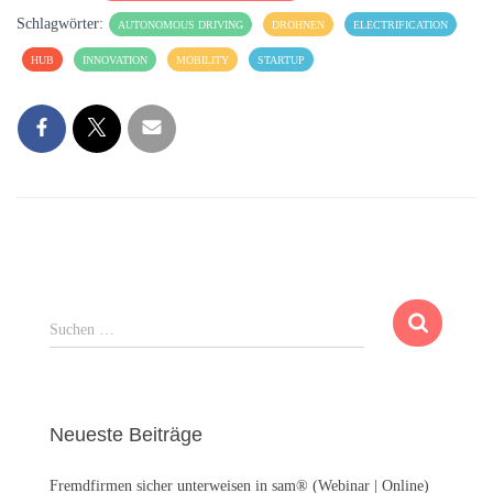
Schlagwörter:
AUTONOMOUS DRIVING
DROHNEN
ELECTRIFICATION
HUB
INNOVATION
MOBILITY
STARTUP
S
Suchen …
u
c
h
e
Neueste Beiträge
n
n
Fremdfirmen sicher unterweisen in sam® (Webinar | Online)
a