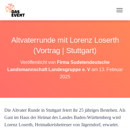
N
A
V
I
G
Altvaterrunde mit Lorenz Loserth
A
T
(Vortrag | Stuttgart)
I
O
Veröffentlicht von
Firma Sudetendeutsche
N
Landsmannschaft Landesgruppe e. V
am
13. Februar
U
M
2025
S
C
H
A
L
T
Die Altvater Runde in Stuttgart feiert ihr 25 jähriges Bestehen. Als
E
Gast im Haus der Heimat des Landes Baden-Württemberg wird
N
Lorenz Loserth, Heimatkreisbetreuer von Jägerndorf, erwartet.