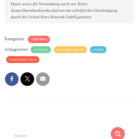
Daten sowie die Verwendung auch von Teilen
dieses Datenbankwerks sind nur mit schriftlicher Genehmigung
durch die United News Network GmbH gestattet
Kategorien:
VORTRAG
Schlagwörter:
ALTVATER
HAUS DER HEIMAT
LOSERT
SUDETENDEUTSCH
S
Suchen …