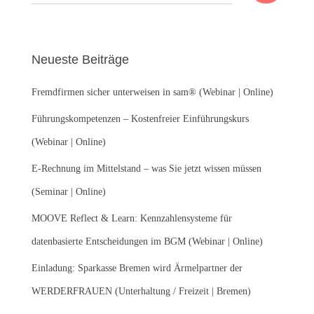
u
c
h
e
Neueste Beiträge
n
n
Fremdfirmen sicher unterweisen in sam® (Webinar | Online)
a
c
Führungskompetenzen – Kostenfreier Einführungskurs
h
:
(Webinar | Online)
E-Rechnung im Mittelstand – was Sie jetzt wissen müssen
(Seminar | Online)
MOOVE Reflect & Learn: Kennzahlensysteme für
datenbasierte Entscheidungen im BGM (Webinar | Online)
Einladung: Sparkasse Bremen wird Ärmelpartner der
WERDERFRAUEN (Unterhaltung / Freizeit | Bremen)