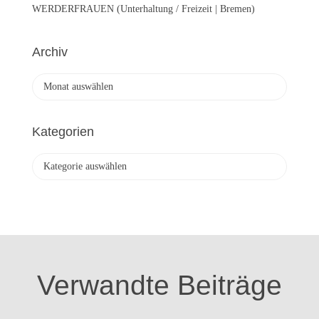
WERDERFRAUEN (Unterhaltung / Freizeit | Bremen)
Archiv
A
r
c
h
Kategorien
i
v
K
a
t
e
g
o
r
i
Verwandte Beiträge
e
n