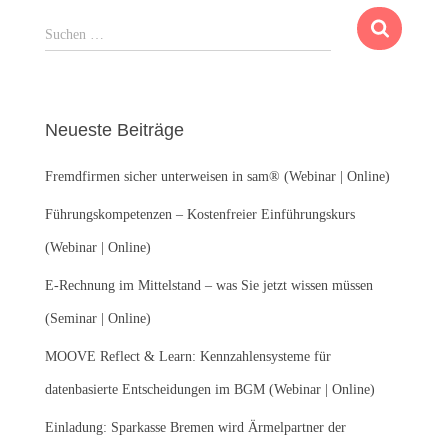
S
Suchen …
u
c
h
e
Neueste Beiträge
n
n
Fremdfirmen sicher unterweisen in sam® (Webinar | Online)
a
c
Führungskompetenzen – Kostenfreier Einführungskurs
h
:
(Webinar | Online)
E-Rechnung im Mittelstand – was Sie jetzt wissen müssen
(Seminar | Online)
MOOVE Reflect & Learn: Kennzahlensysteme für
datenbasierte Entscheidungen im BGM (Webinar | Online)
Einladung: Sparkasse Bremen wird Ärmelpartner der