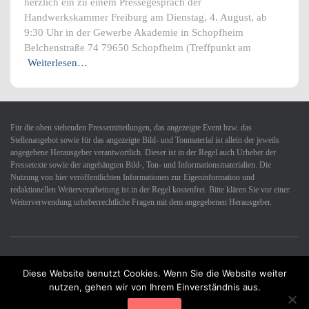
herzlich ein zu einem Pressegespräch der
Handwerkskammer Freiburg am Dienstag, 4. August, ab
9:30 Uhr in der Gewerbe Akademie in Schopfheim
Belchenstraße 74 79650 Schopfheim (Treffpunkt am
Weiterlesen…
Für die oben stehenden Pressemitteilungen, das angezeigte Event bzw. das
Stellenangebot sowie für das angezeigte Bild- und Tonmaterial ist allein der jeweils
angegebene Herausgeber verantwortlich. Dieser ist in der Regel auch Urheber der
Pressetexte sowie der angehängten Bild-, Ton- und Informationsmaterialien. Die
Nutzung von hier veröffentlichten Informationen zur Eigeninformation und
redaktionellen Weiterverarbeitung ist in der Regel kostenfrei. Bitte klären Sie vor einer
Weiterverwendung urheberrechtliche Fragen mit dem angegebenen Herausgeber.
Diese Website benutzt Cookies. Wenn Sie die Website weiter
Datenschutzerklärung
Impressum
Kontakt
nutzen, gehen wir von Ihrem Einverständnis aus.