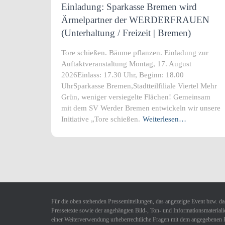
Einladung: Sparkasse Bremen wird
Ärmelpartner der WERDERFRAUEN
(Unterhaltung / Freizeit | Bremen)
Tore schießen. Bäume pflanzen. Einladung zur
Auftaktveranstaltung Montag, 17. August
2026Einlass: 17.30 Uhr, Beginn: 18.00
UhrSparkasse Bremen,Stadtteilfiliale Viertel Mehr
Grün, weniger versiegelte Flächen! Gemeinsam
mit dem SV Werder Bremen entwickeln wir unsere
Initiative „Tore schießen.
Weiterlesen…
Für die oben stehenden Pressemitteilungen, das angezeigte Event bzw. das
Pressetexte sowie der angehängten Bild-, Ton- und Informationsmaterialie
einer Weiterverwendung urheberrechtliche Fragen mit dem angegebenen 