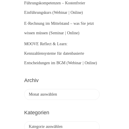
Führungskompetenzen – Kostenfreier
Einführungskurs (Webinar | Online)
E-Rechnung im Mittelstand – was Sie jetzt
wissen müssen (Seminar | Online)
MOOVE Reflect & Learn:
Kennzahlensysteme für datenbasierte
Entscheidungen im BGM (Webinar | Online)
Archiv
A
r
c
h
Kategorien
i
v
K