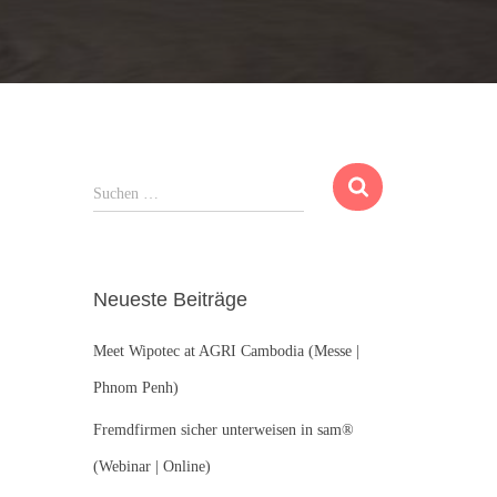
S
Suchen …
u
c
h
e
Neueste Beiträge
n
n
Meet Wipotec at AGRI Cambodia (Messe |
a
c
Phnom Penh)
h
:
Fremdfirmen sicher unterweisen in sam®
(Webinar | Online)