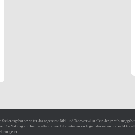
 Stellenangebot sowie für das angezeigte Bild- und Tonmaterial ist allein der jeweils angegebe
n. Die Nutzung von hier veröffentlichten Informationen zur Eigeninformation und redaktionellen 
Herausgeber.