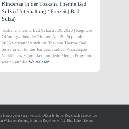
Kindertag in der Toskana Therme Bad
Sulza (Unterhaltung / Freizeit | Bad
Sulza)
Toskana Therme Bad Sulza 20.09.2026 | Reguläre
Öffnungszeiten der Therme Am 20. September
2026 verwandelt sich die Toskana Therme Bad
Sulza in ein buntes Kinderparadies: Wasserspaß,
Verkleiden, Schminken und jede Menge Programm
warten auf die
Weiterlesen…
ne Herausgeber verantwortlich. Dieser ist in der Regel auch Urheber der
Weiterverarbeitung ist in der Regel kostenfrei. Bitte klären Sie vor