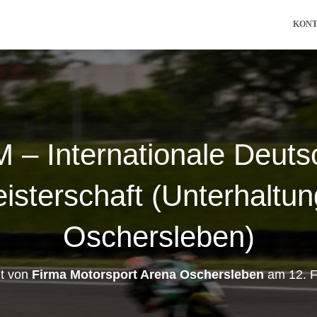
KON
M – Internationale Deuts
sterschaft (Unterhaltung 
Oschersleben)
ht von
Firma Motorsport Arena Oschersleben
am
12. 