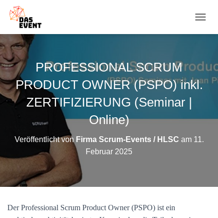
N
A
V
I
G
PROFESSIONAL SCRUM
A
T
PRODUCT OWNER (PSPO) inkl.
I
O
ZERTIFIZIERUNG (Seminar |
N
Online)
U
M
S
Veröffentlicht von
Firma Scrum-Events / HLSC
am
11.
C
Februar 2025
H
A
L
T
E
N
Der Professional Scrum Product Owner (PSPO) ist ein