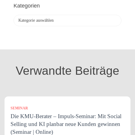
h
Kategorien
i
v
K
a
t
e
g
o
r
i
Verwandte Beiträge
e
n
SEMINAR
Die KMU-Berater – Impuls-Seminar: Mit Social
Selling und KI planbar neue Kunden gewinnen
(Seminar | Online)