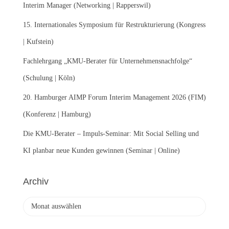
c
Interim Manager (Networking | Rapperswil)
h
:
15. Internationales Symposium für Restrukturierung (Kongress
| Kufstein)
Fachlehrgang „KMU-Berater für Unternehmensnachfolge“
(Schulung | Köln)
20. Hamburger AIMP Forum Interim Management 2026 (FIM)
(Konferenz | Hamburg)
Die KMU-Berater – Impuls-Seminar: Mit Social Selling und
KI planbar neue Kunden gewinnen (Seminar | Online)
Archiv
A
r
c