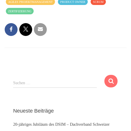
AGILES PROJEKTMANAGEMENT
PRODUCT OWNER
SCRUM
ZERTIFIZIERUNG
S
Suchen …
u
c
h
e
Neueste Beiträge
n
n
20-jähriges Jubiläum des DSIM – Dachverband Schweizer
a