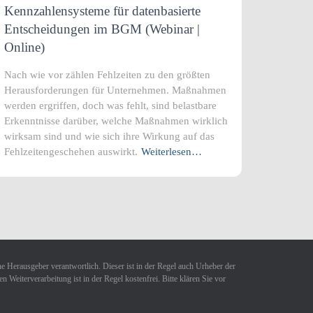
Kennzahlensysteme für datenbasierte
Entscheidungen im BGM (Webinar |
Online)
Nach wie vor zählen Fehlzeiten zu den größten
Herausforderungen für Unternehmen. Maßnahmen
werden ergriffen, doch was fehlt, sind belastbare
Erkenntnisse darüber, welche Maßnahmen wirklich
wirksam sind und wie sich ihre Wirkung auf das
Fehlzeitengeschehen auswirkt.
Weiterlesen…
ne Herausgeber verantwortlich. Dieser ist in der Regel auch Urheber der
Weiterverarbeitung ist in der Regel kostenfrei. Bitte klären Sie vor