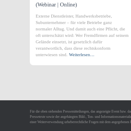
(Webinar | Online)
Externe Dienstleister, Handwerksbetriebe,
Subunternehmer – für viele Betriebe ganz
normaler Alltag. Und damit auch eine Pflicht, die
oft unterschätzt wird: Wer Fremdfirmen auf seinem
Gelände einsetzt, ist gesetzlich dafür
verantwortlich, dass diese rechtskonform
unterwiesen sind.
Weiterlesen…
Für die oben stehenden Pressemitteilungen, das angezeigte Event bzw. das
Pressetexte sowie der angehängten Bild-, Ton- und Informationsmaterialie
einer Weiterverwendung urheberrechtliche Fragen mit dem angegebenen 