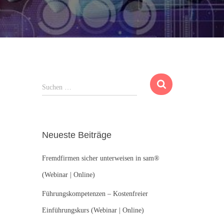
S
Suchen …
u
c
h
e
Neueste Beiträge
n
n
Fremdfirmen sicher unterweisen in sam®
a
c
(Webinar | Online)
h
:
Führungskompetenzen – Kostenfreier
Einführungskurs (Webinar | Online)