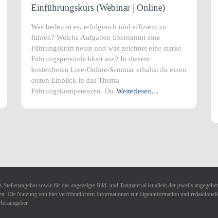
Einführungskurs (Webinar | Online)
Was bedeutet es, erfolgreich und effizient zu
führen? Welche Aufgaben übernimmt eine
Führungskraft heute und was zeichnet eine starke
Führungspersönlichkeit aus? In diesem
kostenfreien Live-Online-Seminar erhältst du einen
ersten Einblick in das Thema
Führungskompetenzen. Du
Weiterlesen…
 Stellenangebot sowie für das angezeigte Bild- und Tonmaterial ist allein der jeweils angegebe
n. Die Nutzung von hier veröffentlichten Informationen zur Eigeninformation und redaktionellen 
Herausgeber.