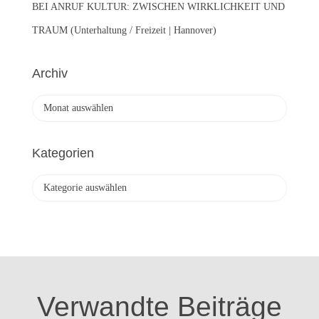
BEI ANRUF KULTUR: ZWISCHEN WIRKLICHKEIT UND
TRAUM (Unterhaltung / Freizeit | Hannover)
Archiv
A
r
c
h
Kategorien
i
v
K
a
t
e
g
o
r
i
Verwandte Beiträge
e