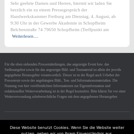
Sehr geehrte Damen und Herren, hiermit wir laden Sie
herzlich ein zu einem Pressegespräch der
Handwerkskammer Freiburg am Dienstag, 4. August, ab
9:30 Uhr in der Gewerbe Akademie in Schopfheim
Belchenstraße 74 79650 Schopfheim (Treffpunkt am
Weiterlesen…
Für die oben stehenden Pressemitteilungen, das angezeigte Event bzw. das
Stellenangebot sowie für das angezeigte Bild- und Tonmaterial ist allein der jeweils
angegebene Herausgeber verantwortlich. Dieser ist in der Regel auch Urheber der
Pressetexte sowie der angehängten Bild-, Ton- und Informationsmaterialien. Die
Nutzung von hier veröffentlichten Informationen zur Eigeninformation und
redaktionellen Weiterverarbeitung ist in der Regel kostenfrei. Bitte klären Sie vor einer
Weiterverwendung urheberrechtliche Fragen mit dem angegebenen Herausgeber.
Diese Website benutzt Cookies. Wenn Sie die Website weiter
Datenschutzerklärung
Impressum
Kontakt
nutzen, gehen wir von Ihrem Einverständnis aus.