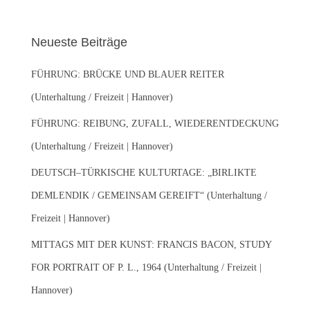
c
h
e
Neueste Beiträge
n
n
FÜHRUNG: BRÜCKE UND BLAUER REITER
a
c
(Unterhaltung / Freizeit | Hannover)
h
:
FÜHRUNG: REIBUNG, ZUFALL, WIEDERENTDECKUNG
(Unterhaltung / Freizeit | Hannover)
DEUTSCH–TÜRKISCHE KULTURTAGE: „BIRLIKTE
DEMLENDIK / GEMEINSAM GEREIFT“ (Unterhaltung /
Freizeit | Hannover)
MITTAGS MIT DER KUNST: FRANCIS BACON, STUDY
FOR PORTRAIT OF P. L., 1964 (Unterhaltung / Freizeit |
Hannover)