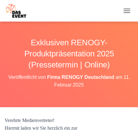
N
A
V
I
G
Exklusiven RENOGY-
A
T
Produktpräsentation 2025
I
O
(Pressetermin | Online)
N
U
Veröffentlicht von
Firma RENOGY Deutschland
am
11.
M
Februar 2025
S
C
H
A
L
T
Verehrte Medienvertreter!
E
N
Hiermit laden wir Sie herzlich ein zur