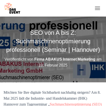
N
A
V
I
G
SEO von A bis Z:
A
T
Suchmaschinenoptimierung
I
O
professionell (Seminar | Hannover)
N
U
Veröffentlicht von
Firma ABAKUS Internet Marketing
am
M
10. Februar 2025
S
C
H
A
L
T
Möchten Sie Ihre digitale Sichtbarkeit nachhaltig steigern? Am 8.
E
N
Mai 2025 lädt die Industrie- und Handelskammer (IHK)
Hannover zum Tagesseminar „
Suchmaschinenoptimierung (SEO)