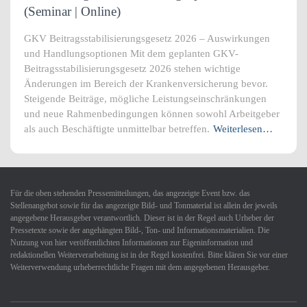
(Seminar | Online)
GKV Beitragsstabilisierungsgesetz 2026 – Auswirkungen
und Handlungsoptionen Mit dem geplanten GKV-
Beitragsstabilisierungsgesetz 2026 stehen wichtige
Änderungen im Bereich der Krankenversicherung bevor.
Steigende Beiträge, mögliche Leistungseinschränkungen
und neue Rahmenbedingungen können sowohl Arbeitgeber
als auch Beschäftigte unmittelbar betreffen.
Weiterlesen…
Für die oben stehenden Pressemitteilungen, das angezeigte Event bzw. das
Stellenangebot sowie für das angezeigte Bild- und Tonmaterial ist allein der jeweils
angegebene Herausgeber verantwortlich. Dieser ist in der Regel auch Urheber der
Pressetexte sowie der angehängten Bild-, Ton- und Informationsmaterialien. Die
Nutzung von hier veröffentlichten Informationen zur Eigeninformation und
redaktionellen Weiterverarbeitung ist in der Regel kostenfrei. Bitte klären Sie vor einer
Weiterverwendung urheberrechtliche Fragen mit dem angegebenen Herausgeber.