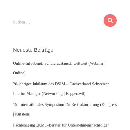
S
Suchen …
u
c
h
e
Neueste Beiträge
n
n
Online-Infoabend: Schüleraustausch weltweit (Webinar |
a
c
Online)
h
:
20-jähriges Jubiläum des DSIM – Dachverband Schweizer
Interim Manager (Networking | Rapperswil)
15. Internationales Symposium für Restrukturierung (Kongress
| Kufstein)
Fachlehrgang „KMU-Berater für Unternehmensnachfolge“