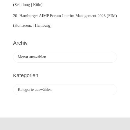
(Schulung | Köln)
20. Hamburger AIMP Forum Interim Management 2026 (FIM)
(Konferenz | Hamburg)
Archiv
A
r
c
h
Kategorien
i
v
K
a
t
e
g
o
r