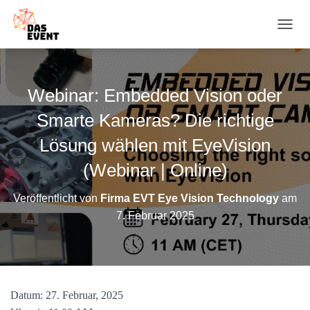
N
A
V
I
G
Webinar: Embedded Vision oder
A
T
Smarte Kameras? Die richtige
I
O
Lösung wählen mit EyeVision
N
(Webinar | Online)
U
M
S
Veröffentlicht von
Firma EVT Eye Vision Technology
am
C
7. Februar 2025
H
A
L
T
E
N
Datum: 27. Februar, 2025