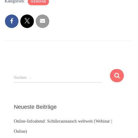
Kategorien:
WEBINAR
S
Suchen …
u
c
h
e
Neueste Beiträge
n
n
Online-Infoabend: Schüleraustausch weltweit (Webinar |
a
c
Online)
h