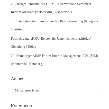
:
20-jähriges Jubiläum des DSIM – Dachverband Schweizer
Interim Manager (Networking | Rapperswil)
15. Internationales Symposium für Restrukturierung (Kongress
| Kufstein)
Fachlehrgang „KMU-Berater für Unternehmensnachfolge“
(Schulung | Köln)
20. Hamburger AIMP Forum Interim Management 2026 (FIM)
(Konferenz | Hamburg)
Archiv
A
r
c
h
Kategorien