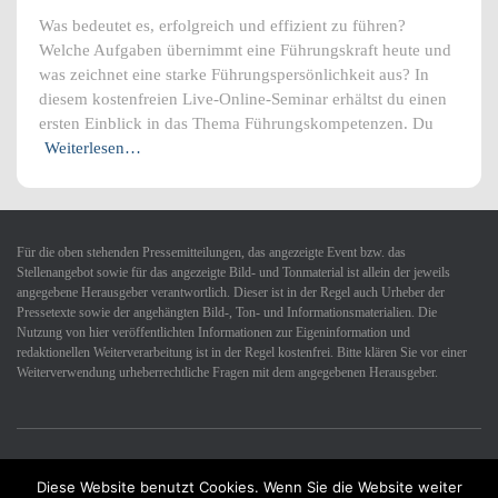
Was bedeutet es, erfolgreich und effizient zu führen?
Welche Aufgaben übernimmt eine Führungskraft heute und
was zeichnet eine starke Führungspersönlichkeit aus? In
diesem kostenfreien Live-Online-Seminar erhältst du einen
ersten Einblick in das Thema Führungskompetenzen. Du
Weiterlesen…
Für die oben stehenden Pressemitteilungen, das angezeigte Event bzw. das
Stellenangebot sowie für das angezeigte Bild- und Tonmaterial ist allein der jeweils
angegebene Herausgeber verantwortlich. Dieser ist in der Regel auch Urheber der
Pressetexte sowie der angehängten Bild-, Ton- und Informationsmaterialien. Die
Nutzung von hier veröffentlichten Informationen zur Eigeninformation und
redaktionellen Weiterverarbeitung ist in der Regel kostenfrei. Bitte klären Sie vor einer
Weiterverwendung urheberrechtliche Fragen mit dem angegebenen Herausgeber.
Diese Website benutzt Cookies. Wenn Sie die Website weiter
Datenschutzerklärung
Impressum
Kontakt