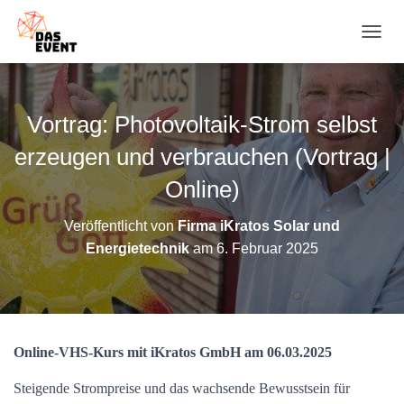
N
A
V
I
G
Vortrag: Photovoltaik-Strom selbst
A
T
erzeugen und verbrauchen (Vortrag |
I
O
Online)
N
U
Veröffentlicht von
Firma iKratos Solar und
M
Energietechnik
am
6. Februar 2025
S
C
H
A
L
T
Online-VHS-Kurs mit iKratos GmbH am 06.03.2025
E
N
Steigende Strompreise und das wachsende Bewusstsein für