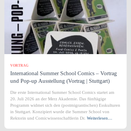
VORTRAG
International Summer School Comics – Vortrag
und Pop-up Ausstellung (Vortrag | Stuttgart)
Die erste International Summer School Comics startet am
20. Juli 2026 an der Merz Akademie. Das fünftägige
Programm widmet sich den (postmigrantischen) Esskulturen
in Stuttgart. Konzipiert wurde die Summer School von
Rektorin und Comicwissenschaftlerin Dr.
Weiterlesen…