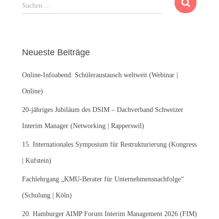
S
Suchen …
u
c
h
e
Neueste Beiträge
n
n
Online-Infoabend: Schüleraustausch weltweit (Webinar |
a
c
Online)
h
:
20-jähriges Jubiläum des DSIM – Dachverband Schweizer
Interim Manager (Networking | Rapperswil)
15. Internationales Symposium für Restrukturierung (Kongress
| Kufstein)
Fachlehrgang „KMU-Berater für Unternehmensnachfolge“
(Schulung | Köln)
20. Hamburger AIMP Forum Interim Management 2026 (FIM)