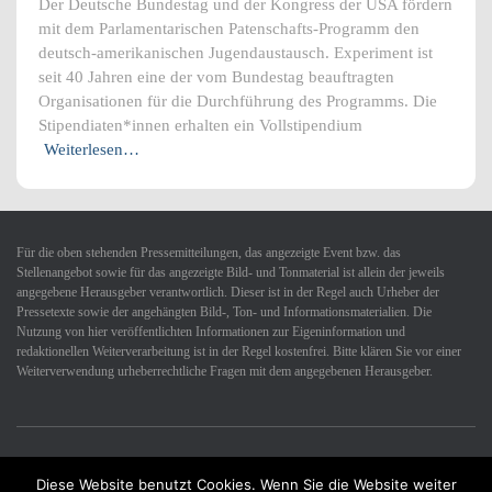
Der Deutsche Bundestag und der Kongress der USA fördern
mit dem Parlamentarischen Patenschafts-Programm den
deutsch-amerikanischen Jugendaustausch. Experiment ist
seit 40 Jahren eine der vom Bundestag beauftragten
Organisationen für die Durchführung des Programms. Die
Stipendiaten*innen erhalten ein Vollstipendium
Weiterlesen…
Für die oben stehenden Pressemitteilungen, das angezeigte Event bzw. das
Stellenangebot sowie für das angezeigte Bild- und Tonmaterial ist allein der jeweils
angegebene Herausgeber verantwortlich. Dieser ist in der Regel auch Urheber der
Pressetexte sowie der angehängten Bild-, Ton- und Informationsmaterialien. Die
Nutzung von hier veröffentlichten Informationen zur Eigeninformation und
redaktionellen Weiterverarbeitung ist in der Regel kostenfrei. Bitte klären Sie vor einer
Weiterverwendung urheberrechtliche Fragen mit dem angegebenen Herausgeber.
Diese Website benutzt Cookies. Wenn Sie die Website weiter
Datenschutzerklärung
Impressum
Kontakt