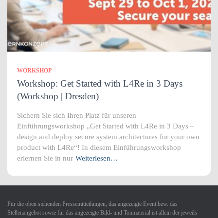
WORKSHOP
Workshop: Get Started with L4Re in 3 Days
(Workshop | Dresden)
Sichern Sie sich Ihren Platz für unseren
Einführungsworkshop „Get Started with L4Re in 3 Days –
design and deploy secure system architectures for your own
product with L4Re“! In diesem Einführungsworkshop
erlernen Sie in nur
Weiterlesen…
Für die oben stehenden Pressemitteilungen, das angezeigte Event bzw. das
Stellenangebot sowie für das angezeigte Bild- und Tonmaterial ist allein der jeweils