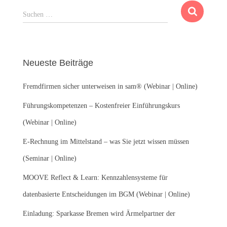
S
Suchen …
u
c
h
e
Neueste Beiträge
n
n
Fremdfirmen sicher unterweisen in sam® (Webinar | Online)
a
c
Führungskompetenzen – Kostenfreier Einführungskurs
h
:
(Webinar | Online)
E-Rechnung im Mittelstand – was Sie jetzt wissen müssen
(Seminar | Online)
MOOVE Reflect & Learn: Kennzahlensysteme für
datenbasierte Entscheidungen im BGM (Webinar | Online)
Einladung: Sparkasse Bremen wird Ärmelpartner der