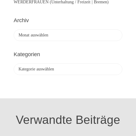
WERDERFRAUEN (Unterhaltung / Freizeit | Bremen)
Archiv
A
r
c
h
Kategorien
i
v
K
a
t
e
g
o
r
i
Verwandte Beiträge
e
n