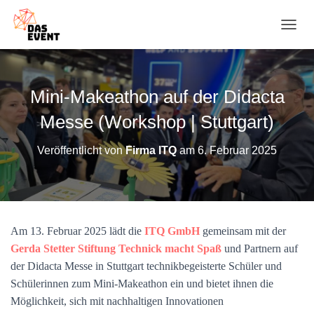
N
A
V
I
G
Mini-Makeathon auf der Didacta
A
T
Messe (Workshop | Stuttgart)
I
O
Veröffentlicht von
Firma ITQ
am
6. Februar 2025
N
U
M
S
C
H
Am 13. Februar 2025 lädt die
ITQ GmbH
gemeinsam mit der
A
Gerda Stetter Stiftung Technick macht Spaß
und Partnern auf
L
T
der Didacta Messe in Stuttgart technikbegeisterte Schüler und
E
Schülerinnen zum Mini-Makeathon ein und bietet ihnen die
N
Möglichkeit, sich mit nachhaltigen Innovationen