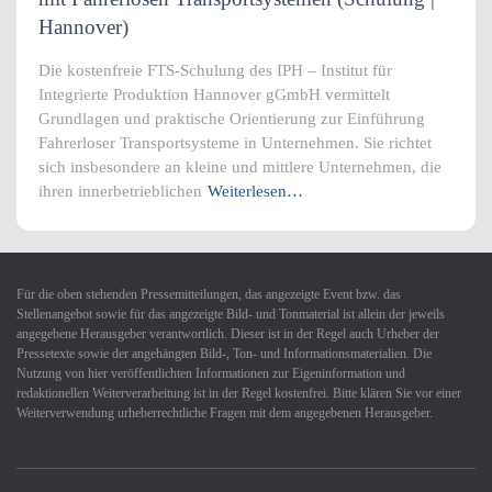
Hannover)
Die kostenfreie FTS-Schulung des IPH – Institut für
Integrierte Produktion Hannover gGmbH vermittelt
Grundlagen und praktische Orientierung zur Einführung
Fahrerloser Transportsysteme in Unternehmen. Sie richtet
sich insbesondere an kleine und mittlere Unternehmen, die
ihren innerbetrieblichen
Weiterlesen…
Für die oben stehenden Pressemitteilungen, das angezeigte Event bzw. das
Stellenangebot sowie für das angezeigte Bild- und Tonmaterial ist allein der jeweils
angegebene Herausgeber verantwortlich. Dieser ist in der Regel auch Urheber der
Pressetexte sowie der angehängten Bild-, Ton- und Informationsmaterialien. Die
Nutzung von hier veröffentlichten Informationen zur Eigeninformation und
redaktionellen Weiterverarbeitung ist in der Regel kostenfrei. Bitte klären Sie vor einer
Weiterverwendung urheberrechtliche Fragen mit dem angegebenen Herausgeber.