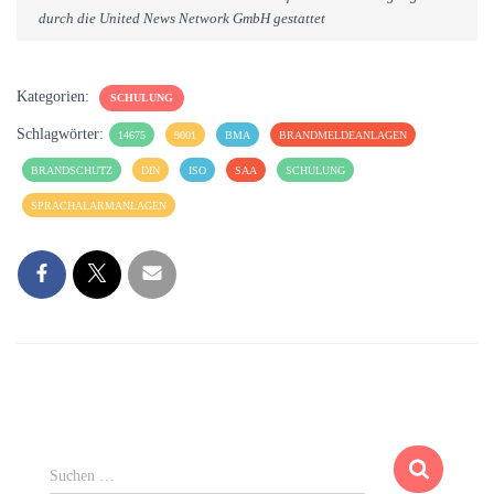
durch die United News Network GmbH gestattet
Kategorien:
SCHULUNG
Schlagwörter:
14675
9001
BMA
BRANDMELDEANLAGEN
BRANDSCHUTZ
DIN
ISO
SAA
SCHULUNG
SPRACHALARMANLAGEN
S
Suchen …
u