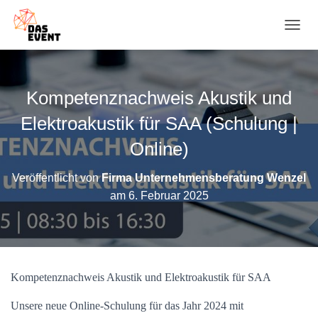
N
A
V
I
G
Kompetenznachweis Akustik und
A
T
Elektroakustik für SAA (Schulung |
I
O
Online)
N
U
Veröffentlicht von
Firma Unternehmensberatung Wenzel
M
am
6. Februar 2025
S
C
H
A
L
T
Kompetenznachweis Akustik und Elektroakustik für SAA
E
N
Unsere neue Online-Schulung für das Jahr 2024 mit