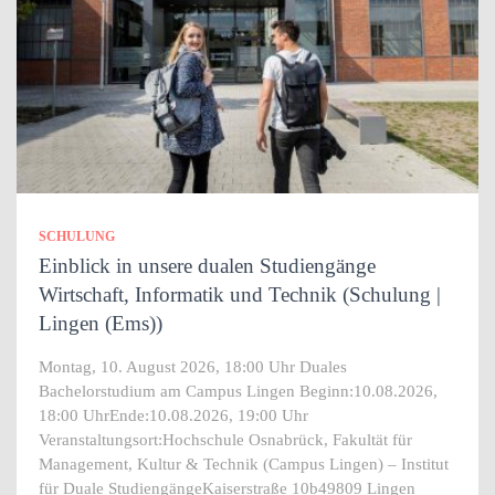
SCHULUNG
Einblick in unsere dualen Studiengänge
Wirtschaft, Informatik und Technik (Schulung |
Lingen (Ems))
Montag, 10. August 2026, 18:00 Uhr Duales
Bachelorstudium am Campus Lingen Beginn:10.08.2026,
18:00 UhrEnde:10.08.2026, 19:00 Uhr
Veranstaltungsort:Hochschule Osnabrück, Fakultät für
Management, Kultur & Technik (Campus Lingen) – Institut
für Duale StudiengängeKaiserstraße 10b49809 Lingen