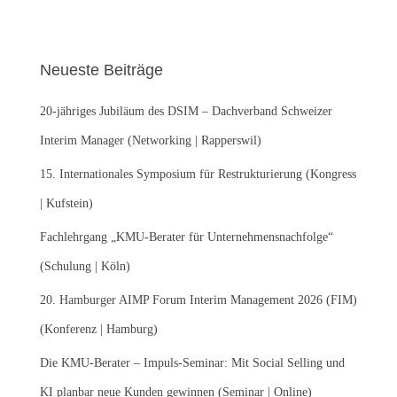
c
h
e
Neueste Beiträge
n
n
20-jähriges Jubiläum des DSIM – Dachverband Schweizer
a
c
Interim Manager (Networking | Rapperswil)
h
:
15. Internationales Symposium für Restrukturierung (Kongress
| Kufstein)
Fachlehrgang „KMU-Berater für Unternehmensnachfolge“
(Schulung | Köln)
20. Hamburger AIMP Forum Interim Management 2026 (FIM)
(Konferenz | Hamburg)
Die KMU-Berater – Impuls-Seminar: Mit Social Selling und
KI planbar neue Kunden gewinnen (Seminar | Online)