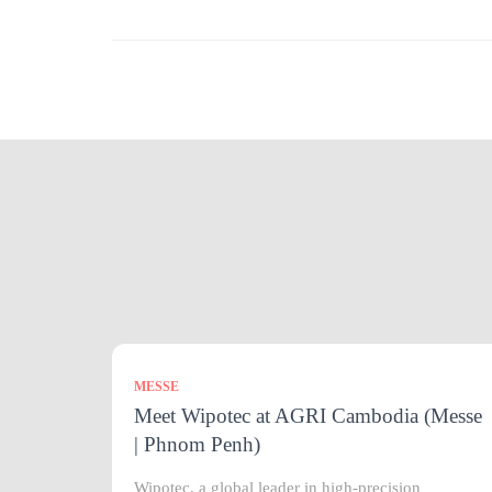
MESSE
Meet Wipotec at AGRI Cambodia (Messe
| Phnom Penh)
Wipotec, a global leader in high-precision