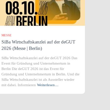
MESSE
SiBa Wirtschaftskanzlei auf der deGUT
2026 (Messe | Berlin)
SiBa Wirtschaftskanzlei auf der deGUT 2026 Das
Event für Gründung und Unternehmertum in
Berlin Die deGUT 2026 ist das Event für
Gründung und Unternehmertum in Berlin. Und die
SiBa Wirtschaftskanzlei ist als Aussteller wieder
mit dabei. Informieren
Weiterlesen…