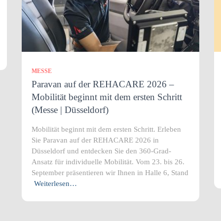
MESSE
Paravan auf der REHACARE 2026 –
Mobilität beginnt mit dem ersten Schritt
(Messe | Düsseldorf)
Mobilität beginnt mit dem ersten Schritt. Erleben
Sie Paravan auf der REHACARE 2026 in
Düsseldorf und entdecken Sie den 360-Grad-
Ansatz für individuelle Mobilität. Vom 23. bis 26.
September präsentieren wir Ihnen in Halle 6, Stand
Weiterlesen…