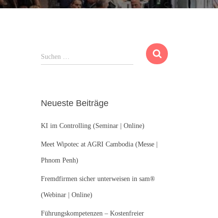
S
Suchen …
u
c
h
e
Neueste Beiträge
n
n
KI im Controlling (Seminar | Online)
a
c
Meet Wipotec at AGRI Cambodia (Messe |
h
:
Phnom Penh)
Fremdfirmen sicher unterweisen in sam®
(Webinar | Online)
Führungskompetenzen – Kostenfreier