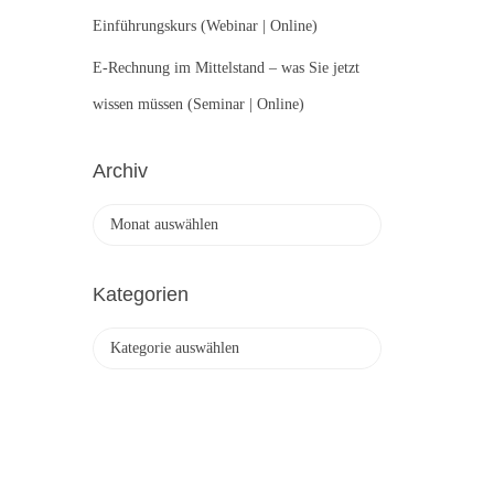
Einführungskurs (Webinar | Online)
E-Rechnung im Mittelstand – was Sie jetzt
wissen müssen (Seminar | Online)
Archiv
A
r
c
h
Kategorien
i
v
K
a
t
e
g
o
r