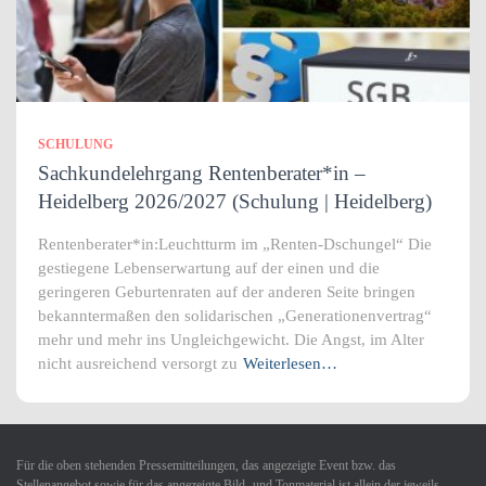
SCHULUNG
Sachkundelehrgang Rentenberater*in –
Heidelberg 2026/2027 (Schulung | Heidelberg)
Rentenberater*in:Leuchtturm im „Renten-Dschungel“ Die
gestiegene Lebenserwartung auf der einen und die
geringeren Geburtenraten auf der anderen Seite bringen
bekanntermaßen den solidarischen „Generationenvertrag“
mehr und mehr ins Ungleichgewicht. Die Angst, im Alter
nicht ausreichend versorgt zu
Weiterlesen…
Für die oben stehenden Pressemitteilungen, das angezeigte Event bzw. das
Stellenangebot sowie für das angezeigte Bild- und Tonmaterial ist allein der jeweils