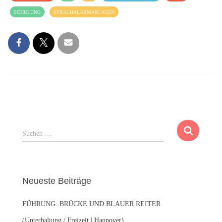
SCHULUNG
SPRACHALARMANLAGEN
S
Suchen …
u
c
h
e
Neueste Beiträge
n
n
FÜHRUNG: BRÜCKE UND BLAUER REITER
a
c
(Unterhaltung / Freizeit | Hannover)