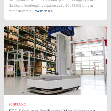
für Duale StudiengängeKaiserstraße 10b49809 Lingen
Veranstalter*in /
Weiterlesen…
SCHULUNG