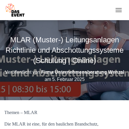
N
A
V
I
G
MLAR (Muster-) Leitungsanlagen
A
T
Richtlinie und Abschottungssysteme
I
O
(Schulung | Online)
N
U
Veröffentlicht von
Firma Unternehmensberatung Wenzel
M
am
5. Februar 2025
S
C
H
A
L
T
Themen – MLAR
E
N
Die MLAR ist eine, für den baulichen Brandschutz,