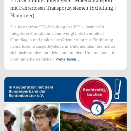
FTS-Schulung: Intelligenter Materialtransport
mit Fahrerlosen Transportsystemen (Schulung |
Hannover)
Die kostenfreie FTS-Schulung des IPH – Institut für
Integrierte Produktion Hannover gGmbH vermittelt
Grundlagen und praktische Orientierung zur Einführung
Fahrerloser Transportsysteme in Unternehmen. Sie richtet
sich insbesondere an kleine und mittlere Unternehmen, die
ihren innerbetrieblichen
Weiterlesen…