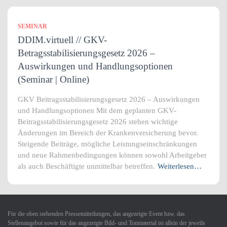
SEMINAR
DDIM.virtuell // GKV-
Betragsstabilisierungsgesetz 2026 –
Auswirkungen und Handlungsoptionen
(Seminar | Online)
GKV Beitragsstabilisierungsgesetz 2026 – Auswirkungen
und Handlungsoptionen Mit dem geplanten GKV-
Beitragsstabilisierungsgesetz 2026 stehen wichtige
Änderungen im Bereich der Krankenversicherung bevor.
Steigende Beiträge, mögliche Leistungseinschränkungen
und neue Rahmenbedingungen können sowohl Arbeitgeber
als auch Beschäftigte unmittelbar betreffen.
Weiterlesen…
Für die oben stehenden Pressemitteilungen, das angezeigte Event bzw. das
Stellenangebot sowie für das angezeigte Bild- und Tonmaterial ist allein der jeweils