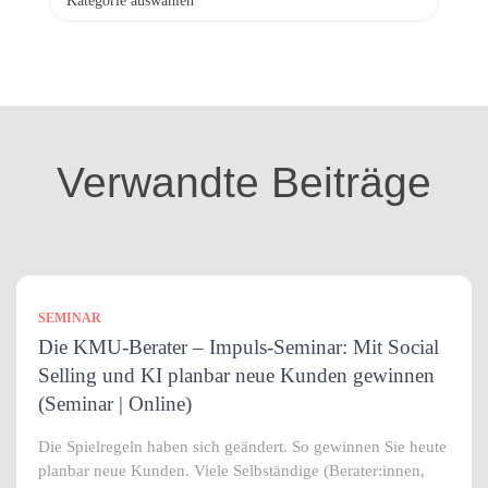
a
t
e
g
o
r
i
Verwandte Beiträge
e
n
SEMINAR
Die KMU-Berater – Impuls-Seminar: Mit Social
Selling und KI planbar neue Kunden gewinnen
(Seminar | Online)
Die Spielregeln haben sich geändert. So gewinnen Sie heute
planbar neue Kunden. Viele Selbständige (Berater:innen,