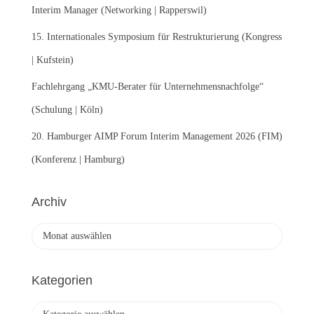
Interim Manager (Networking | Rapperswil)
15. Internationales Symposium für Restrukturierung (Kongress
| Kufstein)
Fachlehrgang „KMU-Berater für Unternehmensnachfolge“
(Schulung | Köln)
20. Hamburger AIMP Forum Interim Management 2026 (FIM)
(Konferenz | Hamburg)
Archiv
A
r
c
h
Kategorien
i
v
K