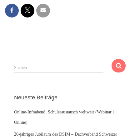
S
Suchen …
u
c
h
e
Neueste Beiträge
n
n
Online-Infoabend: Schüleraustausch weltweit (Webinar |
a
c
Online)
h
:
20-jähriges Jubiläum des DSIM – Dachverband Schweizer