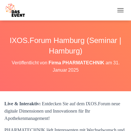
N
A
V
I
G
IXOS.Forum Hamburg (Seminar |
A
T
Hamburg)
I
O
Veröffentlicht von
Firma PHARMATECHNIK
am
31.
N
Januar 2025
U
M
S
C
H
A
Live & Interaktiv:
Entdecken Sie auf dem IXOS.Forum neue
L
T
digitale Dimensionen und Innovationen für Ihr
E
Apothekenmanagement!
N
PHARMATECHNIK lädt Interessenten mit Wechselwunsch und