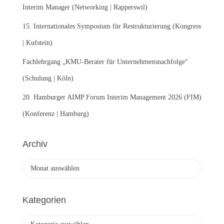
Interim Manager (Networking | Rapperswil)
15. Internationales Symposium für Restrukturierung (Kongress
| Kufstein)
Fachlehrgang „KMU-Berater für Unternehmensnachfolge“
(Schulung | Köln)
20. Hamburger AIMP Forum Interim Management 2026 (FIM)
(Konferenz | Hamburg)
Archiv
A
r
c
h
Kategorien
i
v
K