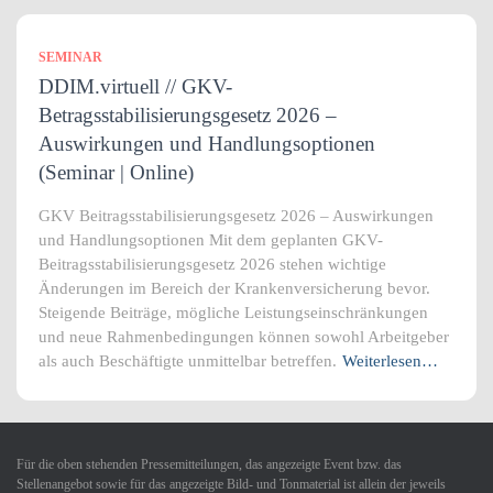
SEMINAR
DDIM.virtuell // GKV-
Betragsstabilisierungsgesetz 2026 –
Auswirkungen und Handlungsoptionen
(Seminar | Online)
GKV Beitragsstabilisierungsgesetz 2026 – Auswirkungen
und Handlungsoptionen Mit dem geplanten GKV-
Beitragsstabilisierungsgesetz 2026 stehen wichtige
Änderungen im Bereich der Krankenversicherung bevor.
Steigende Beiträge, mögliche Leistungseinschränkungen
und neue Rahmenbedingungen können sowohl Arbeitgeber
als auch Beschäftigte unmittelbar betreffen.
Weiterlesen…
Für die oben stehenden Pressemitteilungen, das angezeigte Event bzw. das
Stellenangebot sowie für das angezeigte Bild- und Tonmaterial ist allein der jeweils