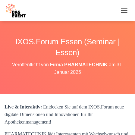
N
A
V
I
G
IXOS.Forum Essen (Seminar |
A
T
Essen)
I
O
Veröffentlicht von
Firma PHARMATECHNIK
am
31.
N
Januar 2025
U
M
S
C
H
A
Live & Interaktiv:
Entdecken Sie auf dem IXOS.Forum neue
L
T
digitale Dimensionen und Innovationen für Ihr
E
Apothekenmanagement!
N
PHARMATECHNIK lädt Interessenten mit Wechselwunsch und