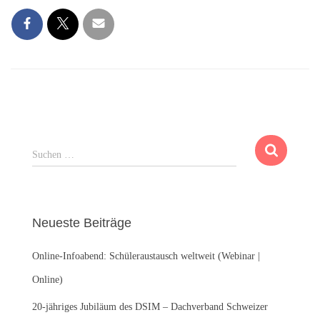
S
Suchen …
u
c
h
e
Neueste Beiträge
n
n
Online-Infoabend: Schüleraustausch weltweit (Webinar |
a
c
Online)
h
:
20-jähriges Jubiläum des DSIM – Dachverband Schweizer