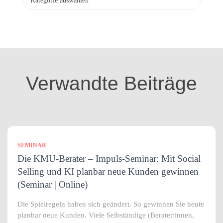
a
t
e
g
o
r
i
Verwandte Beiträge
e
n
SEMINAR
Die KMU-Berater – Impuls-Seminar: Mit Social
Selling und KI planbar neue Kunden gewinnen
(Seminar | Online)
Die Spielregeln haben sich geändert. So gewinnen Sie heute
planbar neue Kunden. Viele Selbständige (Berater:innen,