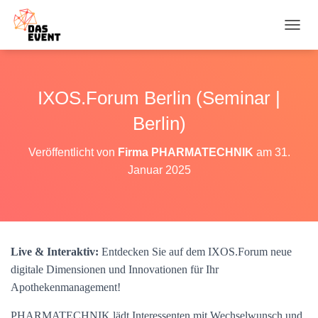
N
A
V
I
G
IXOS.Forum Berlin (Seminar |
A
T
Berlin)
I
O
Veröffentlicht von
Firma PHARMATECHNIK
am
31.
N
Januar 2025
U
M
S
C
H
A
Live & Interaktiv:
Entdecken Sie auf dem IXOS.Forum neue
L
T
digitale Dimensionen und Innovationen für Ihr
E
Apothekenmanagement!
N
PHARMATECHNIK lädt Interessenten mit Wechselwunsch und