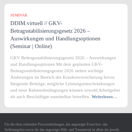
SEMINAR
DDIM.virtuell // GKV-
Betragsstabilisierungsgesetz 2026 –
Auswirkungen und Handlungsoptionen
(Seminar | Online)
GKV Beitragsstabilisierungsgesetz 2026 – Auswirkungen
und Handlungsoptionen Mit dem geplanten GKV-
Beitragsstabilisierungsgesetz 2026 stehen wichtige
Änderungen im Bereich der Krankenversicherung bevor.
Steigende Beiträge, mögliche Leistungseinschränkungen
und neue Rahmenbedingungen können sowohl Arbeitgeber
als auch Beschäftigte unmittelbar betreffen.
Weiterlesen…
Für die oben stehenden Pressemitteilungen, das angezeigte Event bzw. das
Stellenangebot sowie für das angezeigte Bild- und Tonmaterial ist allein der jeweils