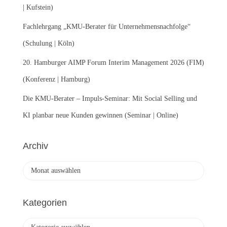
| Kufstein)
Fachlehrgang „KMU-Berater für Unternehmensnachfolge“
(Schulung | Köln)
20. Hamburger AIMP Forum Interim Management 2026 (FIM)
(Konferenz | Hamburg)
Die KMU-Berater – Impuls-Seminar: Mit Social Selling und
KI planbar neue Kunden gewinnen (Seminar | Online)
Archiv
A
r
c
h
Kategorien
i
v
K