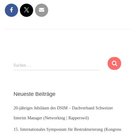
S
Suchen …
u
c
h
e
Neueste Beiträge
n
n
20-jähriges Jubiläum des DSIM – Dachverband Schweizer
a
c
Interim Manager (Networking | Rapperswil)
h
:
15. Internationales Symposium für Restrukturierung (Kongress