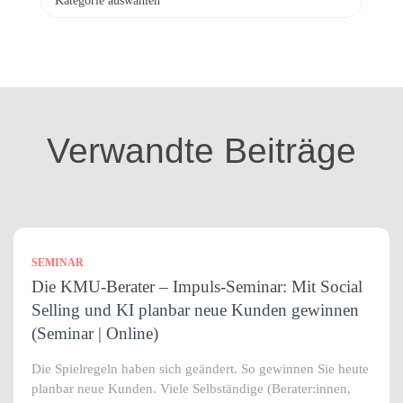
a
t
e
g
o
r
i
Verwandte Beiträge
e
n
SEMINAR
Die KMU-Berater – Impuls-Seminar: Mit Social
Selling und KI planbar neue Kunden gewinnen
(Seminar | Online)
Die Spielregeln haben sich geändert. So gewinnen Sie heute
planbar neue Kunden. Viele Selbständige (Berater:innen,