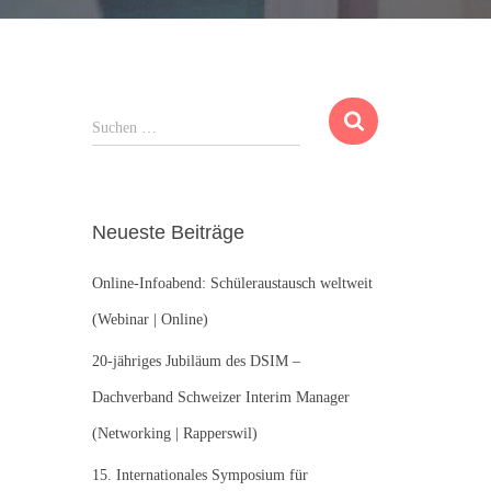
S
Suchen …
u
c
h
e
Neueste Beiträge
n
n
Online-Infoabend: Schüleraustausch weltweit
a
c
(Webinar | Online)
h
:
20-jähriges Jubiläum des DSIM –
Dachverband Schweizer Interim Manager
(Networking | Rapperswil)
15. Internationales Symposium für