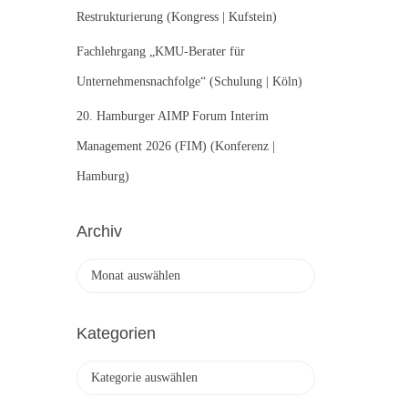
Restrukturierung (Kongress | Kufstein)
Fachlehrgang „KMU-Berater für
Unternehmensnachfolge“ (Schulung | Köln)
20. Hamburger AIMP Forum Interim
Management 2026 (FIM) (Konferenz |
Hamburg)
Archiv
A
r
c
h
Kategorien
i
v
K
a