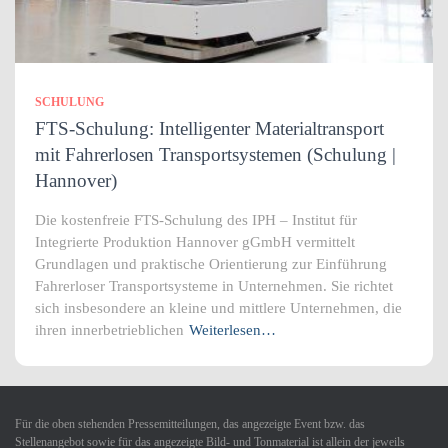
SCHULUNG
FTS-Schulung: Intelligenter Materialtransport
mit Fahrerlosen Transportsystemen (Schulung |
Hannover)
Die kostenfreie FTS-Schulung des IPH – Institut für
Integrierte Produktion Hannover gGmbH vermittelt
Grundlagen und praktische Orientierung zur Einführung
Fahrerloser Transportsysteme in Unternehmen. Sie richtet
sich insbesondere an kleine und mittlere Unternehmen, die
ihren innerbetrieblichen
Weiterlesen…
Für die oben stehenden Pressemitteilungen, das angezeigte Event bzw. das
Stellenangebot sowie für das angezeigte Bild- und Tonmaterial ist allein der jeweils