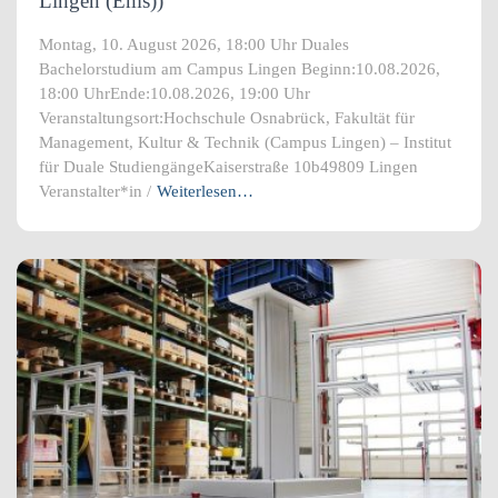
Lingen (Ems))
Montag, 10. August 2026, 18:00 Uhr Duales
Bachelorstudium am Campus Lingen Beginn:10.08.2026,
18:00 UhrEnde:10.08.2026, 19:00 Uhr
Veranstaltungsort:Hochschule Osnabrück, Fakultät für
Management, Kultur & Technik (Campus Lingen) – Institut
für Duale StudiengängeKaiserstraße 10b49809 Lingen
Veranstalter*in /
Weiterlesen…