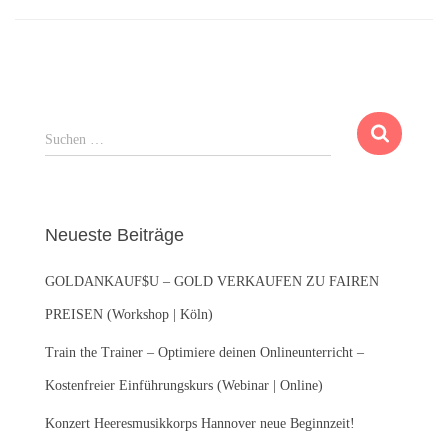
S
Suchen …
u
c
h
e
Neueste Beiträge
n
n
GOLDANKAUF$U – GOLD VERKAUFEN ZU FAIREN
a
c
PREISEN (Workshop | Köln)
h
:
Train the Trainer – Optimiere deinen Onlineunterricht –
Kostenfreier Einführungskurs (Webinar | Online)
Konzert Heeresmusikkorps Hannover neue Beginnzeit!