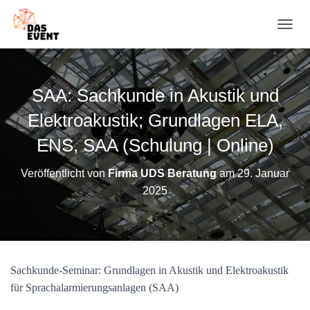
N
A
V
I
G
SAA: Sachkunde in Akustik und
A
T
Elektroakustik; Grundlagen ELA,
I
O
ENS, SAA (Schulung | Online)
N
U
Veröffentlicht von
Firma UDS Beratung
am
29. Januar
M
2025
S
C
H
A
L
T
Sachkunde-Seminar: Grundlagen in Akustik und Elektroakustik
E
N
für Sprachalarmierungsanlagen (SAA)