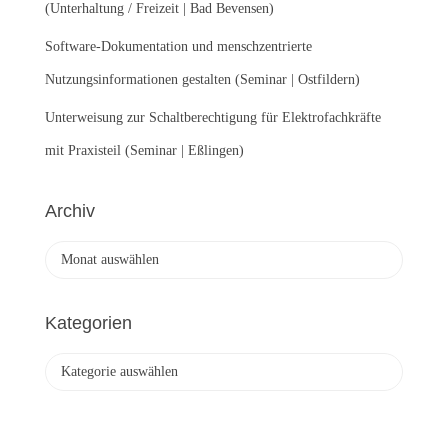
(Unterhaltung / Freizeit | Bad Bevensen)
Software-Dokumentation und menschzentrierte
Nutzungsinformationen gestalten (Seminar | Ostfildern)
Unterweisung zur Schaltberechtigung für Elektrofachkräfte
mit Praxisteil (Seminar | Eßlingen)
Archiv
A
r
c
h
Kategorien
i
v
K
a
t
e