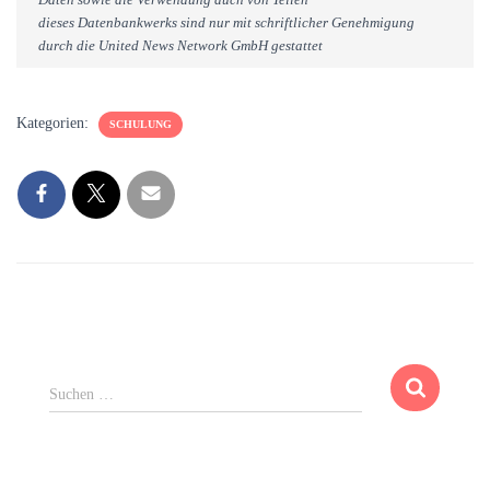
dieses Datenbankwerks sind nur mit schriftlicher Genehmigung
durch die United News Network GmbH gestattet
Kategorien:
SCHULUNG
S
Suchen …
u
c
h
e