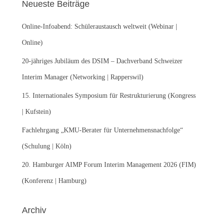
Neueste Beiträge
n
n
Online-Infoabend: Schüleraustausch weltweit (Webinar |
a
c
Online)
h
:
20-jähriges Jubiläum des DSIM – Dachverband Schweizer
Interim Manager (Networking | Rapperswil)
15. Internationales Symposium für Restrukturierung (Kongress
| Kufstein)
Fachlehrgang „KMU-Berater für Unternehmensnachfolge“
(Schulung | Köln)
20. Hamburger AIMP Forum Interim Management 2026 (FIM)
(Konferenz | Hamburg)
Archiv