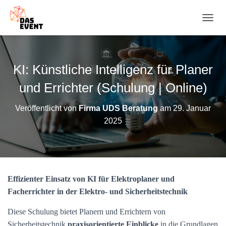
N
A
V
I
G
KI: Künstliche Intelligenz für Planer
A
T
und Errichter (Schulung | Online)
I
O
Veröffentlicht von
Firma UDS Beratung
am
29. Januar
N
2025
U
M
S
C
H
A
Effizienter Einsatz von KI für Elektroplaner und
L
T
Facherrichter in der Elektro- und Sicherheitstechnik
E
N
Diese Schulung bietet Planern und Errichtern von
Sicherheitstechnik
praxisorientierte Einblicke
in die Grundlagen