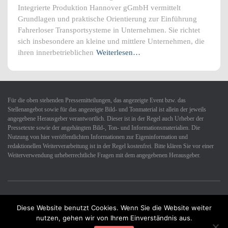
Integrierte Produktion Hannover gGmbH vermittelt
Grundlagen und praktische Orientierung zur Einführung
Fahrerloser Transportsysteme in Unternehmen. Sie richtet
sich insbesondere an kleine und mittlere Unternehmen, die
ihren innerbetrieblichen
Weiterlesen…
Für die oben stehenden Pressemitteilungen, das angezeigte Event bzw. das
Stellenangebot sowie für das angezeigte Bild- und Tonmaterial ist allein der jeweils
angegebene Herausgeber verantwortlich. Dieser ist in der Regel auch Urheber der
Pressetexte sowie der angehängten Bild-, Ton- und Informationsmaterialien. Die
Nutzung von hier veröffentlichten Informationen zur Eigeninformation und
redaktionellen Weiterverarbeitung ist in der Regel kostenfrei. Bitte klären Sie vor einer
Weiterverwendung urheberrechtliche Fragen mit dem angegebenen Herausgeber.
Diese Website benutzt Cookies. Wenn Sie die Website weiter
Datenschutzerklärung
Impressum
Kontakt
nutzen, gehen wir von Ihrem Einverständnis aus.