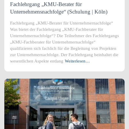
Fachlehrgang „KMU-Berater für
Unternehmensnachfolge“ (Schulung | Köln)
Fachlehrgang „KMU-Berater für Unternehmernachfolge“
Was bietet der Fachlehrgang „KMU-Fachberater für
Unternehmernachfolge“? Die Teilnehmer des Fachlehrgangs
„KMU-Fachberater für Unternehmernachfolge“
qualifizieren sich fachlich für die Begleitung von Projekten
zur Unternehmernachfolge. Der Fachlehrgang beinhaltet die
wesentlichen Aspekte entlang
Weiterlesen…