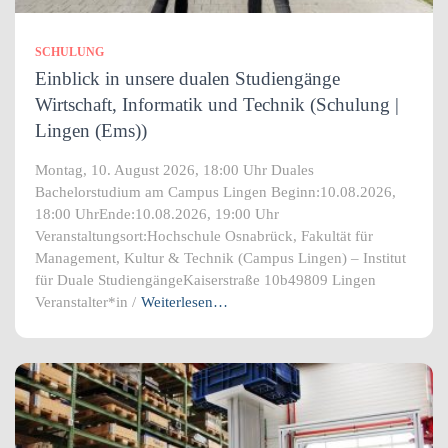
SCHULUNG
Einblick in unsere dualen Studiengänge
Wirtschaft, Informatik und Technik (Schulung |
Lingen (Ems))
Montag, 10. August 2026, 18:00 Uhr Duales
Bachelorstudium am Campus Lingen Beginn:10.08.2026,
18:00 UhrEnde:10.08.2026, 19:00 Uhr
Veranstaltungsort:Hochschule Osnabrück, Fakultät für
Management, Kultur & Technik (Campus Lingen) – Institut
für Duale StudiengängeKaiserstraße 10b49809 Lingen
Veranstalter*in /
Weiterlesen…