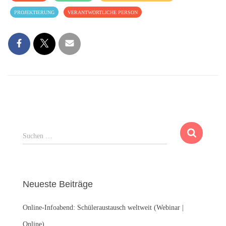
PROJEKTIERUNG
VERANTWORTLICHE PERSON
S
Suchen …
u
c
h
e
Neueste Beiträge
n
n
Online-Infoabend: Schüleraustausch weltweit (Webinar |
a
c
Online)