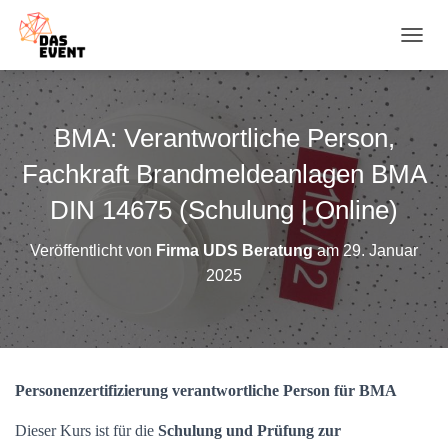
N
A
V
I
G
BMA: Verantwortliche Person,
A
T
Fachkraft Brandmeldeanlagen BMA
I
O
DIN 14675 (Schulung | Online)
N
U
Veröffentlicht von
Firma UDS Beratung
am
29. Januar
M
2025
S
C
H
A
L
T
Personenzertifizierung verantwortliche Person für BMA
E
N
Dieser Kurs ist für die
Schulung und Prüfung zur