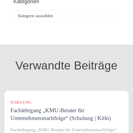
Kategorien
i
v
K
a
t
e
g
o
r
i
Verwandte Beiträge
e
n
SCHULUNG
Fachlehrgang „KMU-Berater für
Unternehmensnachfolge“ (Schulung | Köln)
Fachlehrgang „KMU-Berater für Unternehmernachfolge“