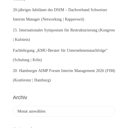
h
:
20-jähriges Jubiläum des DSIM – Dachverband Schweizer
Interim Manager (Networking | Rapperswil)
15. Internationales Symposium für Restrukturierung (Kongress
| Kufstein)
Fachlehrgang „KMU-Berater für Unternehmensnachfolge“
(Schulung | Köln)
20. Hamburger AIMP Forum Interim Management 2026 (FIM)
(Konferenz | Hamburg)
Archiv
A
r
c
h