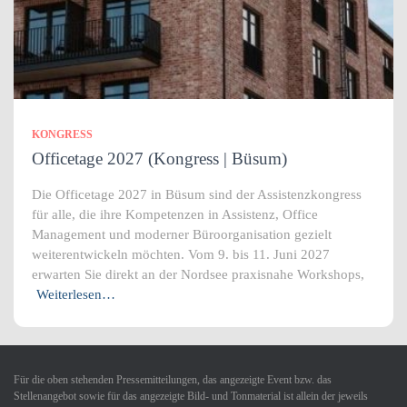
KONGRESS
Officetage 2027 (Kongress | Büsum)
Die Officetage 2027 in Büsum sind der Assistenzkongress
für alle, die ihre Kompetenzen in Assistenz, Office
Management und moderner Büroorganisation gezielt
weiterentwickeln möchten. Vom 9. bis 11. Juni 2027
erwarten Sie direkt an der Nordsee praxisnahe Workshops,
Weiterlesen…
Für die oben stehenden Pressemitteilungen, das angezeigte Event bzw. das
Stellenangebot sowie für das angezeigte Bild- und Tonmaterial ist allein der jeweils