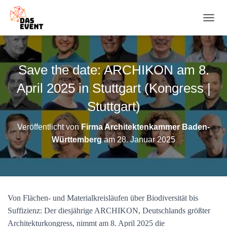
N
A
V
I
G
Save the date: ARCHIKON am 8.
A
T
April 2025 in Stuttgart (Kongress |
I
O
Stuttgart)
N
U
Veröffentlicht von
Firma Architektenkammer Baden-
M
Württemberg
am
28. Januar 2025
S
C
H
A
L
T
Von Flächen- und Materialkreisläufen über Biodiversität bis
E
N
Suffizienz: Der diesjährige ARCHIKON, Deutschlands größter
Architekturkongress, nimmt am 8. April 2025 die