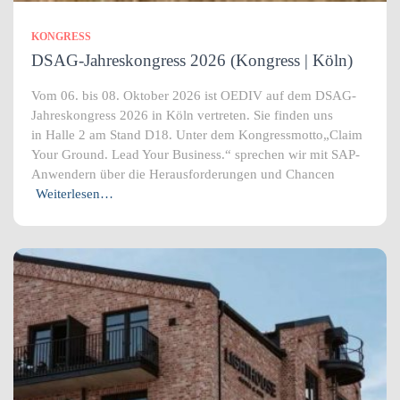
KONGRESS
DSAG-Jahreskongress 2026 (Kongress | Köln)
Vom 06. bis 08. Oktober 2026 ist OEDIV auf dem DSAG-
Jahreskongress 2026 in Köln vertreten. Sie finden uns
in Halle 2 am Stand D18. Unter dem Kongressmotto„Claim
Your Ground. Lead Your Business.“ sprechen wir mit SAP-
Anwendern über die Herausforderungen und Chancen
Weiterlesen…