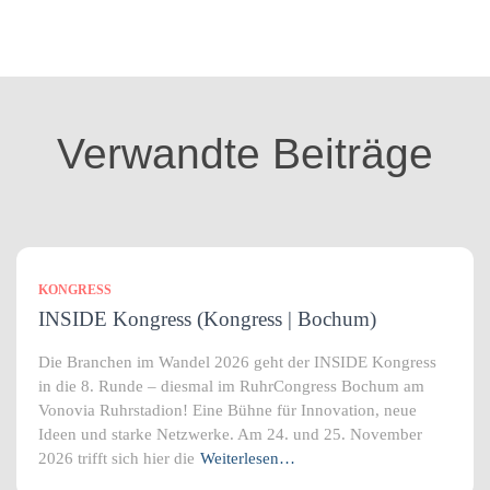
t
e
g
o
r
i
Verwandte Beiträge
e
n
KONGRESS
INSIDE Kongress (Kongress | Bochum)
Die Branchen im Wandel 2026 geht der INSIDE Kongress
in die 8. Runde – diesmal im RuhrCongress Bochum am
Vonovia Ruhrstadion! Eine Bühne für Innovation, neue
Ideen und starke Netzwerke. Am 24. und 25. November
2026 trifft sich hier die
Weiterlesen…