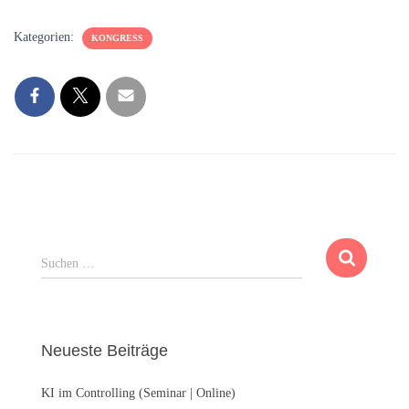
Kategorien:
KONGRESS
S
Suchen …
u
c
h
e
Neueste Beiträge
n
n
KI im Controlling (Seminar | Online)
a