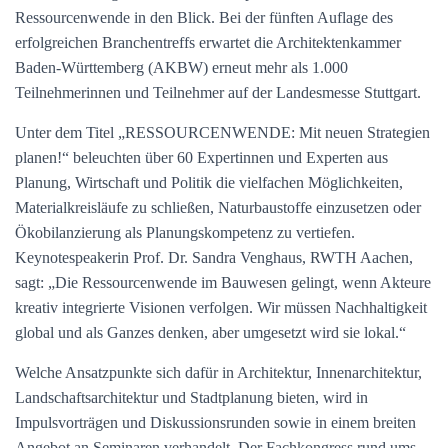
Ressourcenwende in den Blick. Bei der fünften Auflage des
erfolgreichen Branchentreffs erwartet die Architektenkammer
Baden-Württemberg (AKBW) erneut mehr als 1.000
Teilnehmerinnen und Teilnehmer auf der Landesmesse Stuttgart.
Unter dem Titel „RESSOURCENWENDE: Mit neuen Strategien
planen!“ beleuchten über 60 Expertinnen und Experten aus
Planung, Wirtschaft und Politik die vielfachen Möglichkeiten,
Materialkreisläufe zu schließen, Naturbaustoffe einzusetzen oder
Ökobilanzierung als Planungskompetenz zu vertiefen.
Keynotespeakerin Prof. Dr. Sandra Venghaus, RWTH Aachen,
sagt: „Die Ressourcenwende im Bauwesen gelingt, wenn Akteure
kreativ integrierte Visionen verfolgen. Wir müssen Nachhaltigkeit
global und als Ganzes denken, aber umgesetzt wird sie lokal.“
Welche Ansatzpunkte sich dafür in Architektur, Innenarchitektur,
Landschaftsarchitektur und Stadtplanung bieten, wird in
Impulsvorträgen und Diskussionsrunden sowie in einem breiten
Angebot an Seminaren verhandelt. Der Fachkongress rund ums