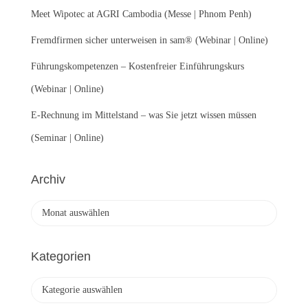
c
Meet Wipotec at AGRI Cambodia (Messe | Phnom Penh)
h
:
Fremdfirmen sicher unterweisen in sam® (Webinar | Online)
Führungskompetenzen – Kostenfreier Einführungskurs
(Webinar | Online)
E-Rechnung im Mittelstand – was Sie jetzt wissen müssen
(Seminar | Online)
Archiv
A
r
c
h
Kategorien
i
v
K
a