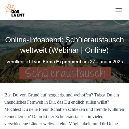
N
A
V
I
G
Online-Infoabend: Schüleraustausch
A
T
weltweit (Webinar | Online)
I
O
Veröffentlicht von
Firma Experiment
am
27. Januar 2025
N
U
M
S
C
H
Bist Du von Grund auf neugierig und weltoffen? Trägst Du ein
A
unendliches Fernweh in Dir, das Du endlich stillen willst?
L
T
Möchtest Du neue Freundschaften schließen und fremde Kulturen
E
kennenlernen? Dann ist der Schüleraustausch in vielen
N
verschiedene Länder weltweit eine Möglichkeit, um Dir Deine