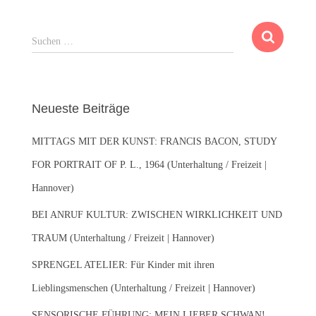
S
Suchen …
u
c
h
e
Neueste Beiträge
n
n
MITTAGS MIT DER KUNST: FRANCIS BACON, STUDY
a
c
FOR PORTRAIT OF P. L., 1964 (Unterhaltung / Freizeit |
h
Hannover)
:
BEI ANRUF KULTUR: ZWISCHEN WIRKLICHKEIT UND
TRAUM (Unterhaltung / Freizeit | Hannover)
SPRENGEL ATELIER: Für Kinder mit ihren
Lieblingsmenschen (Unterhaltung / Freizeit | Hannover)
SENSORISCHE FÜHRUNG: MEIN LIEBER SCHWAN!