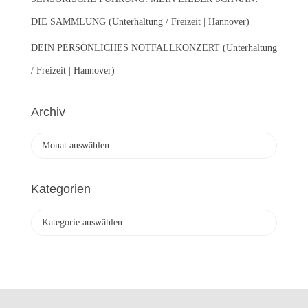
DIE SAMMLUNG (Unterhaltung / Freizeit | Hannover)
DEIN PERSÖNLICHES NOTFALLKONZERT (Unterhaltung
/ Freizeit | Hannover)
Archiv
A
r
c
h
Kategorien
i
v
K
a
t
e
g
o
r