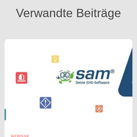
i
Verwandte Beiträge
e
n
WEBINAR