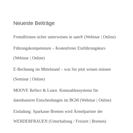
c
h
e
Neueste Beiträge
n
n
Fremdfirmen sicher unterweisen in sam® (Webinar | Online)
a
c
Führungskompetenzen – Kostenfreier Einführungskurs
h
:
(Webinar | Online)
E-Rechnung im Mittelstand – was Sie jetzt wissen müssen
(Seminar | Online)
MOOVE Reflect & Learn: Kennzahlensysteme für
datenbasierte Entscheidungen im BGM (Webinar | Online)
Einladung: Sparkasse Bremen wird Ärmelpartner der
WERDERFRAUEN (Unterhaltung / Freizeit | Bremen)