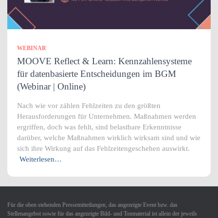
WEBINAR
MOOVE Reflect & Learn: Kennzahlensysteme
für datenbasierte Entscheidungen im BGM
(Webinar | Online)
Nach wie vor zählen Fehlzeiten zu den größten
Herausforderungen für Unternehmen. Maßnahmen werden
ergriffen, doch was fehlt, sind belastbare Erkenntnisse
darüber, welche Maßnahmen wirklich wirksam sind und wie
sich ihre Wirkung auf das Fehlzeitengeschehen auswirkt.
Weiterlesen…
Für die oben stehenden Pressemitteilungen, das angezeigte Event bzw. das
Stellenangebot sowie für das angezeigte Bild- und Tonmaterial ist allein der jeweils