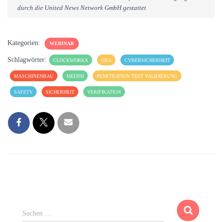
durch die United News Network GmbH gestattet
Kategorien:
WEBINAR
Schlagwörter:
CLOCKWORKX
CRA
CYBERSICHERHEIT
MASCHINENBAU
MEDINI
PENETRATION TEST VALIDIERUNG
SAFETY
SICHERHEIT
VERIFIKATION
S
Suchen …
u