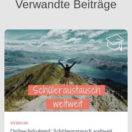
Verwandte Beiträge
e
n
WEBINAR
Online-Infoabend: Schüleraustausch weltweit