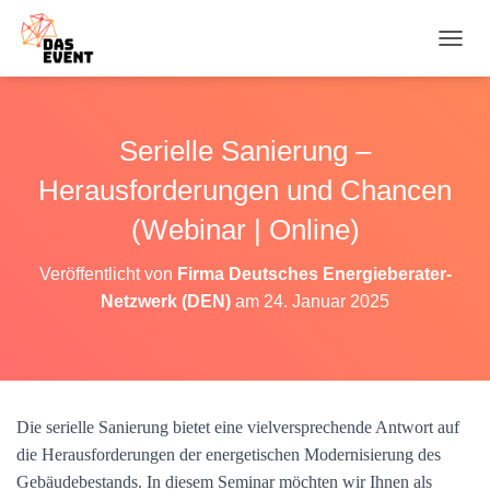
N
A
V
I
G
Serielle Sanierung –
A
T
Herausforderungen und Chancen
I
O
(Webinar | Online)
N
U
Veröffentlicht von
Firma Deutsches Energieberater-
M
Netzwerk (DEN)
am
24. Januar 2025
S
C
H
A
L
T
Die serielle Sanierung bietet eine vielversprechende Antwort auf
E
N
die Herausforderungen der energetischen Modernisierung des
Gebäudebestands. In diesem Seminar möchten wir Ihnen als