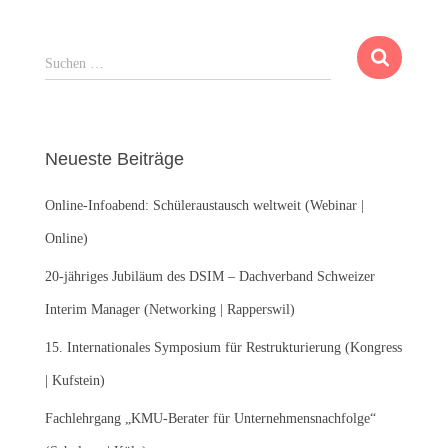
S
Suchen …
u
c
h
e
Neueste Beiträge
n
n
Online-Infoabend: Schüleraustausch weltweit (Webinar |
a
c
Online)
h
:
20-jähriges Jubiläum des DSIM – Dachverband Schweizer
Interim Manager (Networking | Rapperswil)
15. Internationales Symposium für Restrukturierung (Kongress
| Kufstein)
Fachlehrgang „KMU-Berater für Unternehmensnachfolge“