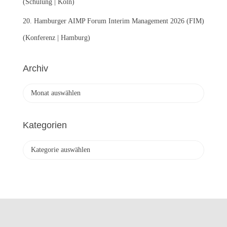
(Schulung | Köln)
20. Hamburger AIMP Forum Interim Management 2026 (FIM)
(Konferenz | Hamburg)
Archiv
A
r
c
h
Kategorien
i
v
K
a
t
e
g
o
r
i