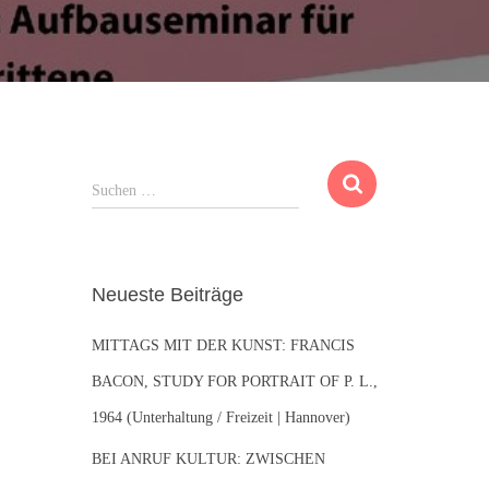
S
Suchen …
u
c
h
e
Neueste Beiträge
n
n
MITTAGS MIT DER KUNST: FRANCIS
a
c
BACON, STUDY FOR PORTRAIT OF P. L.,
h
1964 (Unterhaltung / Freizeit | Hannover)
:
BEI ANRUF KULTUR: ZWISCHEN