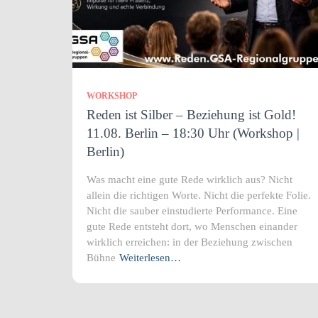
WORKSHOP
Reden ist Silber – Beziehung ist Gold!
11.08. Berlin – 18:30 Uhr (Workshop |
Berlin)
Was macht eine gute Rede wirklich aus? Nicht
allein die richtigen Worte. Nicht die perfekte Folie.
Nicht die sauber einstudierte Performance. Eine
gute Rede entsteht dort, wo Menschen einander
wirklich erreichen: in der Beziehung zwischen
Bühne
Weiterlesen…