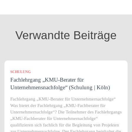
e
g
o
r
i
Verwandte Beiträge
e
n
SCHULUNG
Fachlehrgang „KMU-Berater für
Unternehmensnachfolge“ (Schulung | Köln)
Fachlehrgang „KMU-Berater für Unternehmernachfolge“
Was bietet der Fachlehrgang „KMU-Fachberater für
Unternehmernachfolge“? Die Teilnehmer des Fachlehrgangs
„KMU-Fachberater für Unternehmernachfolge“
qualifizieren sich fachlich für die Begleitung von Projekten
zur Unternehmernachfolge. Der Fachlehrgang beinhaltet die