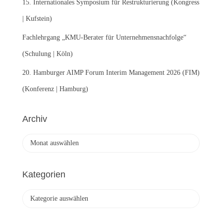
15. Internationales Symposium für Restrukturierung (Kongress
| Kufstein)
Fachlehrgang „KMU-Berater für Unternehmensnachfolge“
(Schulung | Köln)
20. Hamburger AIMP Forum Interim Management 2026 (FIM)
(Konferenz | Hamburg)
Archiv
A
r
c
h
Kategorien
i
v
K
a
t