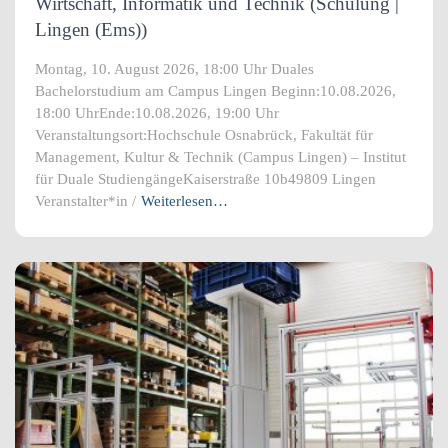
Wirtschaft, Informatik und Technik (Schulung |
Lingen (Ems))
Montag, 10. August 2026, 18:00 Uhr Duales
Bachelorstudium am Campus Lingen Beginn:10.08.2026,
18:00 UhrEnde:10.08.2026, 19:00 Uhr
Veranstaltungsort:Hochschule Osnabrück, Fakultät für
Management, Kultur & Technik (Campus Lingen) – Institut
für Duale StudiengängeKaiserstraße 10b49809 Lingen
Veranstalter*in /
Weiterlesen…