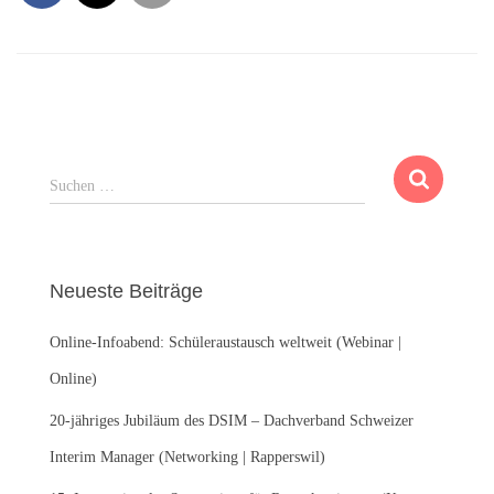
S
Suchen …
u
c
h
e
Neueste Beiträge
n
n
Online-Infoabend: Schüleraustausch weltweit (Webinar |
a
c
Online)
h
:
20-jähriges Jubiläum des DSIM – Dachverband Schweizer
Interim Manager (Networking | Rapperswil)