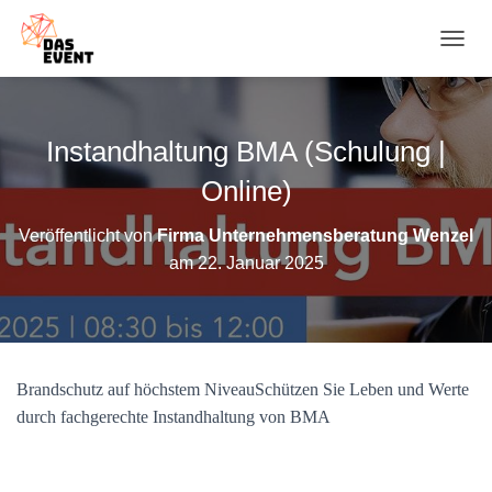
N
A
V
I
G
Instandhaltung BMA (Schulung |
A
T
Online)
I
O
Veröffentlicht von
Firma Unternehmensberatung Wenzel
N
am
22. Januar 2025
U
M
S
C
H
A
Brandschutz auf höchstem NiveauSchützen Sie Leben und Werte
L
T
durch fachgerechte Instandhaltung von BMA
E
N