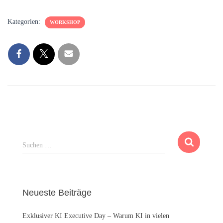
Kategorien:
WORKSHOP
S
Suchen …
u
c
h
e
Neueste Beiträge
n
n
Exklusiver KI Executive Day – Warum KI in vielen
a