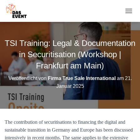
N
A
V
I
G
TSI Training: Legal & Documentation
A
T
in Securitisation (Workshop |
I
O
Frankfurt am Main)
N
U
Veröffentlicht von
Firma True Sale International
am
21.
M
Januar 2025
S
C
H
A
L
T
The contribution of securitisations to financing the digital and
E
N
sustainable transition in Germany and Europe has been discussed
intensively in recent months. The same applies to the extensive