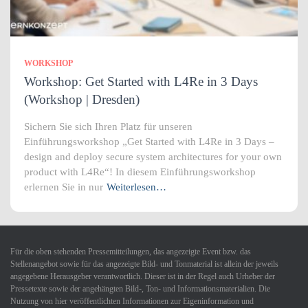
WORKSHOP
Workshop: Get Started with L4Re in 3 Days
(Workshop | Dresden)
Sichern Sie sich Ihren Platz für unseren
Einführungsworkshop „Get Started with L4Re in 3 Days –
design and deploy secure system architectures for your own
product with L4Re“! In diesem Einführungsworkshop
erlernen Sie in nur
Weiterlesen…
Für die oben stehenden Pressemitteilungen, das angezeigte Event bzw. das
Stellenangebot sowie für das angezeigte Bild- und Tonmaterial ist allein der jeweils
angegebene Herausgeber verantwortlich. Dieser ist in der Regel auch Urheber der
Pressetexte sowie der angehängten Bild-, Ton- und Informationsmaterialien. Die
Nutzung von hier veröffentlichten Informationen zur Eigeninformation und