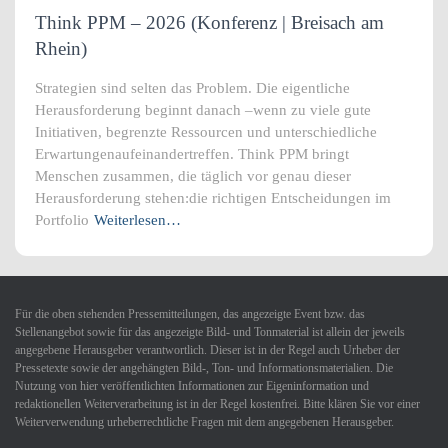
Think PPM – 2026 (Konferenz | Breisach am
Rhein)
Strategien sind selten das Problem. Die eigentliche
Herausforderung beginnt danach –wenn zu viele gute
Initiativen, begrenzte Ressourcen und unterschiedliche
Erwartungenaufeinandertreffen. Think PPM bringt
Menschen zusammen, die täglich vor genau dieser
Herausforderung stehen:die richtigen Entscheidungen im
Portfolio
Weiterlesen…
Für die oben stehenden Pressemitteilungen, das angezeigte Event bzw. das
Stellenangebot sowie für das angezeigte Bild- und Tonmaterial ist allein der jeweils
angegebene Herausgeber verantwortlich. Dieser ist in der Regel auch Urheber der
Pressetexte sowie der angehängten Bild-, Ton- und Informationsmaterialien. Die
Nutzung von hier veröffentlichten Informationen zur Eigeninformation und
redaktionellen Weiterverarbeitung ist in der Regel kostenfrei. Bitte klären Sie vor einer
Weiterverwendung urheberrechtliche Fragen mit dem angegebenen Herausgeber.