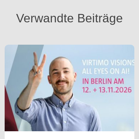
r
i
Verwandte Beiträge
e
n