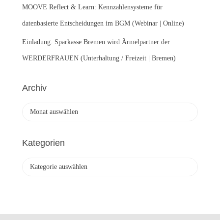
MOOVE Reflect & Learn: Kennzahlensysteme für
datenbasierte Entscheidungen im BGM (Webinar | Online)
Einladung: Sparkasse Bremen wird Ärmelpartner der
WERDERFRAUEN (Unterhaltung / Freizeit | Bremen)
Archiv
A
r
c
h
Kategorien
i
v
K
a
t
e
g
o