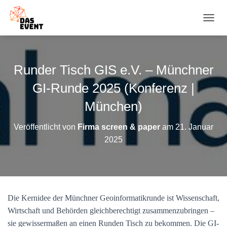
N
A
V
I
G
Runder Tisch GIS e.V. – Münchner
A
T
GI-Runde 2025 (Konferenz |
I
O
München)
N
U
Veröffentlicht von
Firma screen & paper
am
21. Januar
M
2025
S
C
H
A
L
T
Die Kernidee der Münchner Geoinformatikrunde ist Wissenschaft,
E
N
Wirtschaft und Behörden gleichberechtigt zusammenzubringen –
sie gewissermaßen an einen Runden Tisch zu bekommen. Die GI-