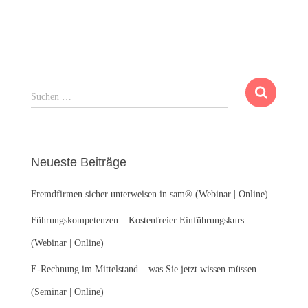
S
Suchen …
u
c
h
e
Neueste Beiträge
n
n
Fremdfirmen sicher unterweisen in sam® (Webinar | Online)
a
c
Führungskompetenzen – Kostenfreier Einführungskurs
h
:
(Webinar | Online)
E-Rechnung im Mittelstand – was Sie jetzt wissen müssen
(Seminar | Online)