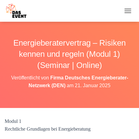
N
A
V
I
G
Energieberatervertrag – Risiken
A
T
kennen und regeln (Modul 1)
I
O
(Seminar | Online)
N
U
Veröffentlicht von
Firma Deutsches Energieberater-
M
Netzwerk (DEN)
am
21. Januar 2025
S
C
H
A
L
T
Modul 1
E
N
Rechtliche Grundlagen bei Energieberatung