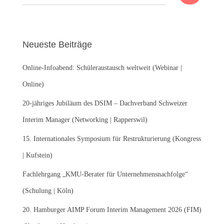
u
c
h
e
Neueste Beiträge
n
n
Online-Infoabend: Schüleraustausch weltweit (Webinar |
a
c
Online)
h
:
20-jähriges Jubiläum des DSIM – Dachverband Schweizer
Interim Manager (Networking | Rapperswil)
15. Internationales Symposium für Restrukturierung (Kongress
| Kufstein)
Fachlehrgang „KMU-Berater für Unternehmensnachfolge“
(Schulung | Köln)
20. Hamburger AIMP Forum Interim Management 2026 (FIM)