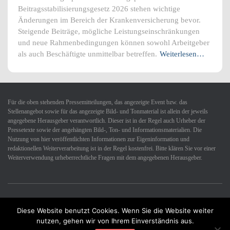
Beitragsstabilisierungsgesetz 2026 stehen wichtige
Änderungen im Bereich der Krankenversicherung bevor.
Steigende Beiträge, mögliche Leistungseinschränkungen
und neue Rahmenbedingungen können sowohl Arbeitgeber
als auch Beschäftigte unmittelbar betreffen.
Weiterlesen…
Für die oben stehenden Pressemitteilungen, das angezeigte Event bzw. das
Stellenangebot sowie für das angezeigte Bild- und Tonmaterial ist allein der jeweils
angegebene Herausgeber verantwortlich. Dieser ist in der Regel auch Urheber der
Pressetexte sowie der angehängten Bild-, Ton- und Informationsmaterialien. Die
Nutzung von hier veröffentlichten Informationen zur Eigeninformation und
redaktionellen Weiterverarbeitung ist in der Regel kostenfrei. Bitte klären Sie vor einer
Weiterverwendung urheberrechtliche Fragen mit dem angegebenen Herausgeber.
Diese Website benutzt Cookies. Wenn Sie die Website weiter
Datenschutzerklärung
Impressum
Kontakt
nutzen, gehen wir von Ihrem Einverständnis aus.