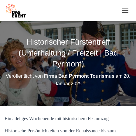
N
A
V
I
G
Historischer Fürstentreff
A
T
(Unterhaltung / Freizeit | Bad
I
O
Pyrmont)
N
U
Veröffentlicht von
Firma Bad Pyrmont Tourismus
am
20.
M
Januar 2025
S
C
H
A
L
T
Ein adeliges Wochenende mit historischem Festumzug
E
N
Historische Persönlichkeiten von der Renaissance bis zum