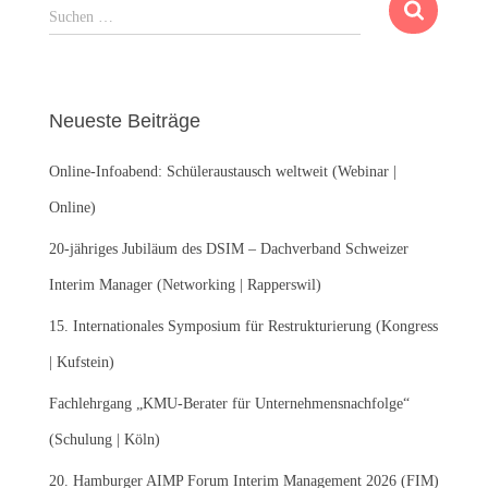
S
Suchen …
u
c
h
e
Neueste Beiträge
n
n
Online-Infoabend: Schüleraustausch weltweit (Webinar |
a
c
Online)
h
:
20-jähriges Jubiläum des DSIM – Dachverband Schweizer
Interim Manager (Networking | Rapperswil)
15. Internationales Symposium für Restrukturierung (Kongress
| Kufstein)
Fachlehrgang „KMU-Berater für Unternehmensnachfolge“
(Schulung | Köln)
20. Hamburger AIMP Forum Interim Management 2026 (FIM)