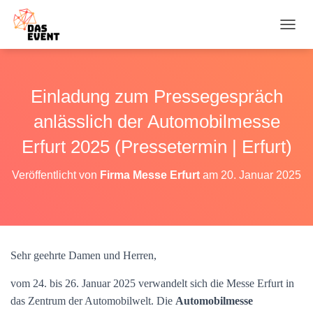
N
A
V
I
G
Einladung zum Pressegespräch
A
T
anlässlich der Automobilmesse
I
O
Erfurt 2025 (Pressetermin | Erfurt)
N
U
Veröffentlicht von
Firma Messe Erfurt
am
20. Januar 2025
M
S
C
H
A
L
Sehr geehrte Damen und Herren,
T
E
vom 24. bis 26. Januar 2025 verwandelt sich die Messe Erfurt in
N
das Zentrum der Automobilwelt. Die
Automobilmesse