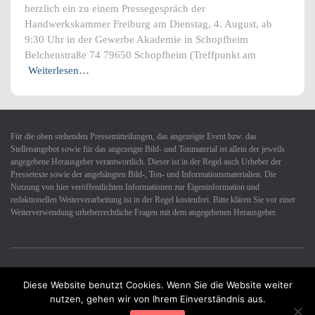
herzlich ein zu einem Pressegespräch der
Handwerkskammer Freiburg am Dienstag, 4. August, ab
9:30 Uhr in der Gewerbe Akademie in Schopfheim
Belchenstraße 74 79650 Schopfheim (Treffpunkt am
Weiterlesen…
Für die oben stehenden Pressemitteilungen, das angezeigte Event bzw. das
Stellenangebot sowie für das angezeigte Bild- und Tonmaterial ist allein der jeweils
angegebene Herausgeber verantwortlich. Dieser ist in der Regel auch Urheber der
Pressetexte sowie der angehängten Bild-, Ton- und Informationsmaterialien. Die
Nutzung von hier veröffentlichten Informationen zur Eigeninformation und
redaktionellen Weiterverarbeitung ist in der Regel kostenfrei. Bitte klären Sie vor einer
Weiterverwendung urheberrechtliche Fragen mit dem angegebenen Herausgeber.
Diese Website benutzt Cookies. Wenn Sie die Website weiter
Datenschutzerklärung
Impressum
Kontakt
nutzen, gehen wir von Ihrem Einverständnis aus.