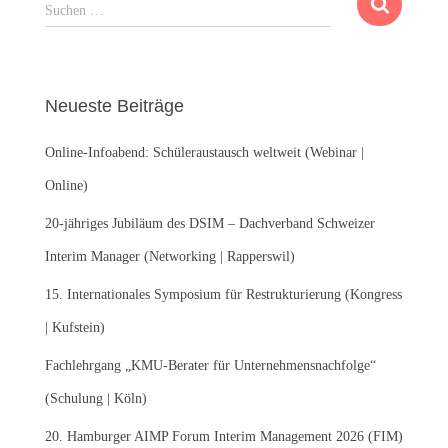
S
Suchen …
u
c
h
e
Neueste Beiträge
n
n
Online-Infoabend: Schüleraustausch weltweit (Webinar |
a
c
Online)
h
:
20-jähriges Jubiläum des DSIM – Dachverband Schweizer
Interim Manager (Networking | Rapperswil)
15. Internationales Symposium für Restrukturierung (Kongress
| Kufstein)
Fachlehrgang „KMU-Berater für Unternehmensnachfolge“
(Schulung | Köln)
20. Hamburger AIMP Forum Interim Management 2026 (FIM)